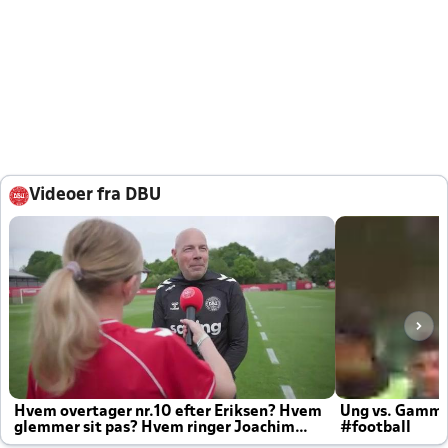
Videoer fra DBU
Hvem overtager nr.10 efter Eriksen? Hvem
Ung vs. Gamm
glemmer sit pas? Hvem ringer Joachim
#football
altid til efter kampe?