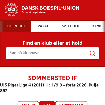
Hvad vil du søge efter?
KLUB/HOLD
RÆKKE
SPILLESTED
KAMP
INDHOLD OG NYHEDER
Find en klub eller et hold
STILLINGER, RESULTATER, KLUBBER OG
HOLD
SOMMERSTED IF
U15 Piger Liga 4 (2011) 11:11/9:9 - forår 2026, Pulje
897