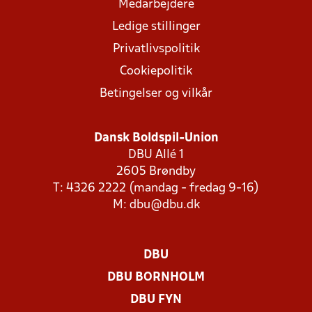
Medarbejdere
Ledige stillinger
Privatlivspolitik
Cookiepolitik
Betingelser og vilkår
Dansk Boldspil-Union
DBU Allé 1
2605 Brøndby
T: 4326 2222 (mandag - fredag 9-16)
M:
dbu@dbu.dk
DBU
DBU BORNHOLM
DBU FYN