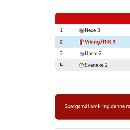
1
Nexø 3
2
Viking/RIK 3
3
Hasle 2
4
Svaneke 2
Spørgsmål omkring denne ræ