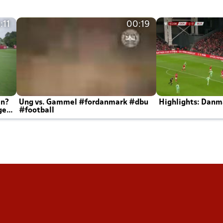
:11
00:19
en?
Ung vs. Gammel #fordanmark #dbu
Highlights: Danma
ger
#football