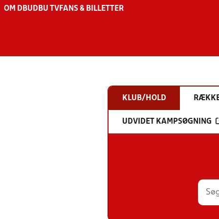
OM DBU
DBU TV
FANS & BILLETTER
KLUB/HOLD
RÆKK
UDVIDET KAMPSØGNING