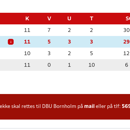
K
V
U
T
S
11
7
2
2
30
11
5
3
3
29
i
10
3
2
5
12
11
0
1
10
6
kke skal rettes til DBU Bornholm på
mail
eller på tlf:
56