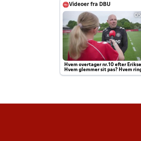
Videoer fra DBU
05
Hvem overtager nr.10 efter Eriks
Hvem glemmer sit pas? Hvem rin
Joachim altid til efter kampe?