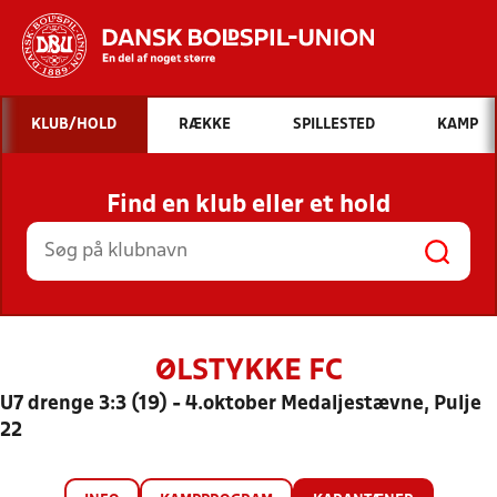
Hvad vil du søge efter?
KLUB/HOLD
RÆKKE
SPILLESTED
KAMP
INDHOLD OG NYHEDER
Find en klub eller et hold
STILLINGER, RESULTATER, KLUBBER OG
HOLD
ØLSTYKKE FC
U7 drenge 3:3 (19) - 4.oktober Medaljestævne, Pulje
22