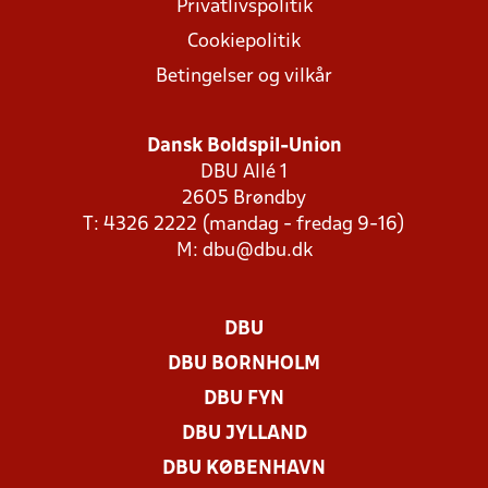
Privatlivspolitik
Cookiepolitik
Betingelser og vilkår
Dansk Boldspil-Union
DBU Allé 1
2605 Brøndby
T: 4326 2222 (mandag - fredag 9-16)
M:
dbu@dbu.dk
DBU
DBU BORNHOLM
DBU FYN
DBU JYLLAND
DBU KØBENHAVN