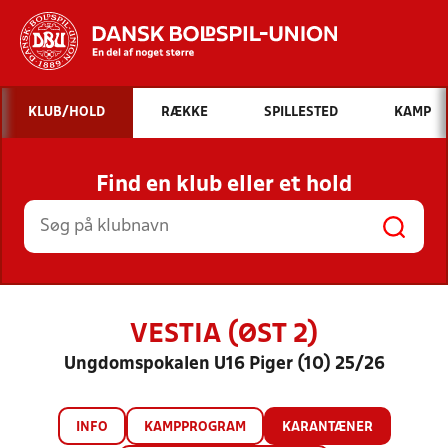
Hvad vil du søge efter?
KLUB/HOLD
RÆKKE
SPILLESTED
KAMP
INDHOLD OG NYHEDER
Find en klub eller et hold
STILLINGER, RESULTATER, KLUBBER OG
HOLD
VESTIA (ØST 2)
Ungdomspokalen U16 Piger (10) 25/26
INFO
KAMPPROGRAM
KARANTÆNER