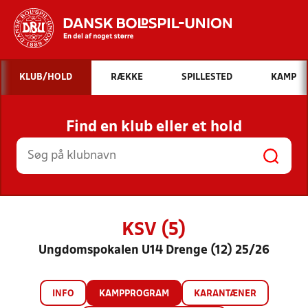
Hvad vil du søge efter?
KLUB/HOLD
RÆKKE
SPILLESTED
KAMP
INDHOLD OG NYHEDER
Find en klub eller et hold
STILLINGER, RESULTATER, KLUBBER OG
HOLD
KSV (5)
Ungdomspokalen U14 Drenge (12) 25/26
INFO
KAMPPROGRAM
KARANTÆNER