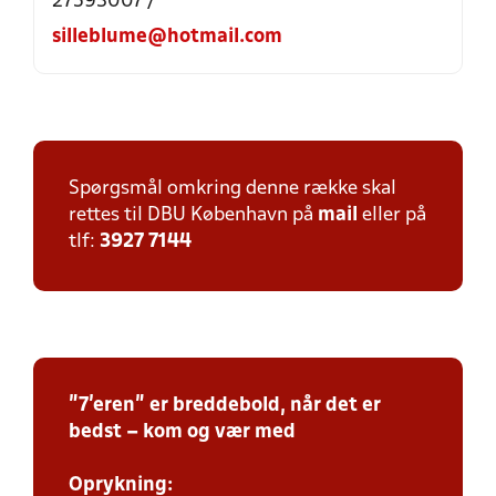
27593007 /
silleblume@hotmail.com
Spørgsmål omkring denne række skal
rettes til DBU København på
mail
eller på
tlf:
3927 7144
"7'eren" er breddebold, når det er
bedst – kom og vær med
Oprykning: