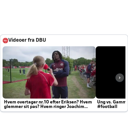
Videoer fra DBU
Hvem overtager nr.10 efter Eriksen? Hvem
Ung vs. Gamm
glemmer sit pas? Hvem ringer Joachim
#football
altid til efter kampe?