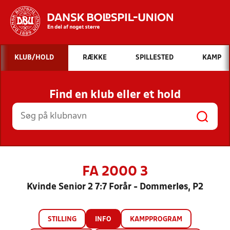
Hvad vil du søge efter?
KLUB/HOLD
RÆKKE
SPILLESTED
KAMP
INDHOLD OG NYHEDER
Find en klub eller et hold
STILLINGER, RESULTATER, KLUBBER OG
HOLD
FA 2000 3
Kvinde Senior 2 7:7 Forår - Dommerløs, P2
STILLING
INFO
KAMPPROGRAM