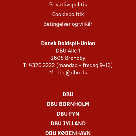
Privatlivspolitik
Cookiepolitik
Betingelser og vilkår
Dansk Boldspil-Union
DBU Allé 1
2605 Brøndby
T: 4326 2222 (mandag - fredag 9-16)
M:
dbu@dbu.dk
DBU
DBU BORNHOLM
DBU FYN
DBU JYLLAND
DBU KØBENHAVN