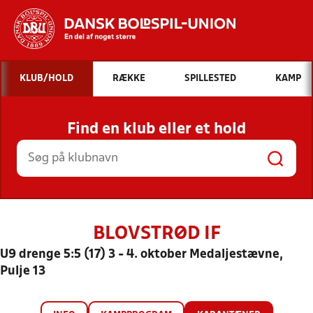
Hvad vil du søge efter?
KLUB/HOLD
RÆKKE
SPILLESTED
KAMP
INDHOLD OG NYHEDER
Find en klub eller et hold
STILLINGER, RESULTATER, KLUBBER OG
HOLD
BLOVSTRØD IF
U9 drenge 5:5 (17) 3 - 4. oktober Medaljestævne,
Pulje 13