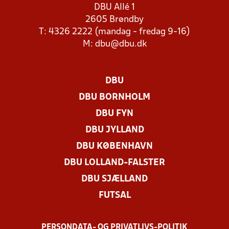
DBU Allé 1
2605 Brøndby
T: 4326 2222 (mandag - fredag 9-16)
M:
dbu@dbu.dk
DBU
DBU BORNHOLM
DBU FYN
DBU JYLLAND
DBU KØBENHAVN
DBU LOLLAND-FALSTER
DBU SJÆLLAND
FUTSAL
PERSONDATA- OG PRIVATLIVS-POLITIK