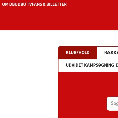
OM DBU
DBU TV
FANS & BILLETTER
KLUB/HOLD
RÆKK
UDVIDET KAMPSØGNING