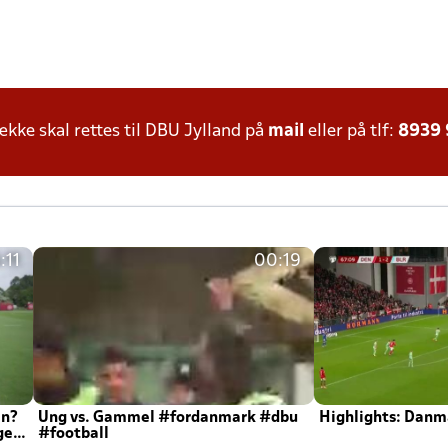
ke skal rettes til DBU Jylland på
mail
eller på tlf:
8939
:11
00:19
en?
Ung vs. Gammel #fordanmark #dbu
Highlights: Danma
ger
#football