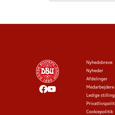
Joachim altid til efter kampe?
Nyhedsbreve
Nyheder
Afdelinger
Medarbejdere
Ledige stillin
Privatlivspolit
Cookiepolitik