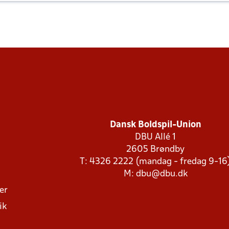
Dansk Boldspil-Union
DBU Allé 1
2605 Brøndby
T: 4326 2222 (mandag - fredag 9-16
M:
dbu@dbu.dk
ger
ik