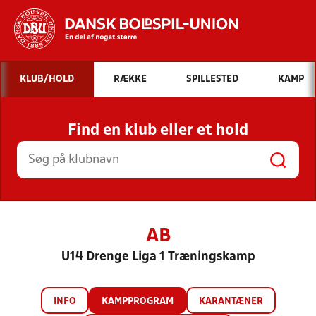
Hvad vil du søge efter?
KLUB/HOLD
RÆKKE
SPILLESTED
KAMP
INDHOLD OG NYHEDER
Find en klub eller et hold
STILLINGER, RESULTATER, KLUBBER OG
HOLD
AB
U14 Drenge Liga 1 Træningskamp
INFO
KAMPPROGRAM
KARANTÆNER