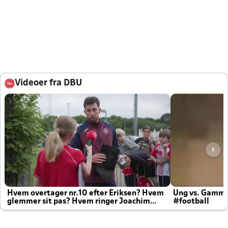
Videoer fra DBU
Hvem overtager nr.10 efter Eriksen? Hvem
Ung vs. Gamm
glemmer sit pas? Hvem ringer Joachim
#football
altid til efter kampe?