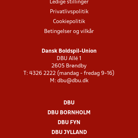
Ledige stillinger
Privatlivspolitik
Cookiepolitik
Betingelser og vilkår
Dansk Boldspil-Union
DBU Allé 1
2605 Brøndby
T: 4326 2222 (mandag - fredag 9-16)
M:
dbu@dbu.dk
DBU
DBU BORNHOLM
DBU FYN
DBU JYLLAND