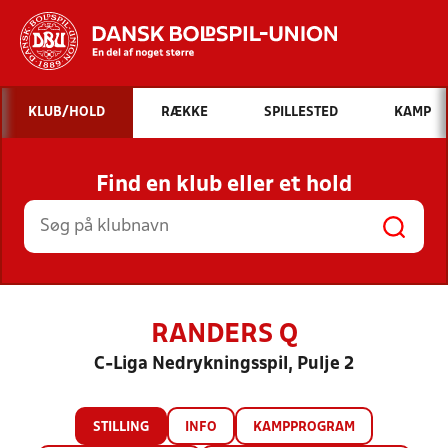
Hvad vil du søge efter?
KLUB/HOLD
RÆKKE
SPILLESTED
KAMP
INDHOLD OG NYHEDER
Find en klub eller et hold
STILLINGER, RESULTATER, KLUBBER OG
HOLD
RANDERS Q
C-Liga Nedrykningsspil, Pulje 2
STILLING
INFO
KAMPPROGRAM