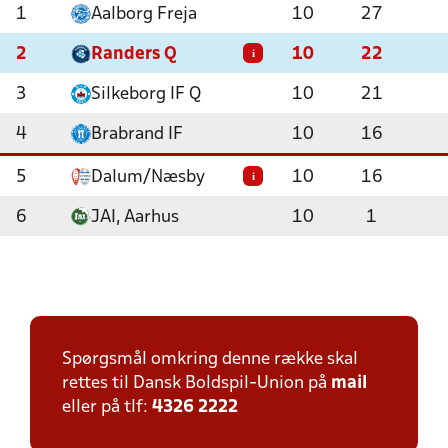
1
Aalborg Freja
10
27
2
Randers Q
10
22
i
3
Silkeborg IF Q
10
21
4
Brabrand IF
10
16
5
Dalum/Næsby
10
16
i
6
JAI, Aarhus
10
1
Spørgsmål omkring denne række skal
rettes til Dansk Boldspil-Union på
mail
eller på tlf:
4326 2222