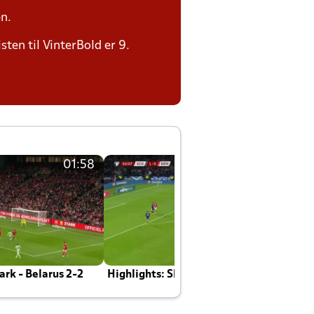
n.
sten til VinterBold er 9.
01:58
01:58
rk - Belarus 2-2
Highlights: Skotland - Danmark 4-2
J
E