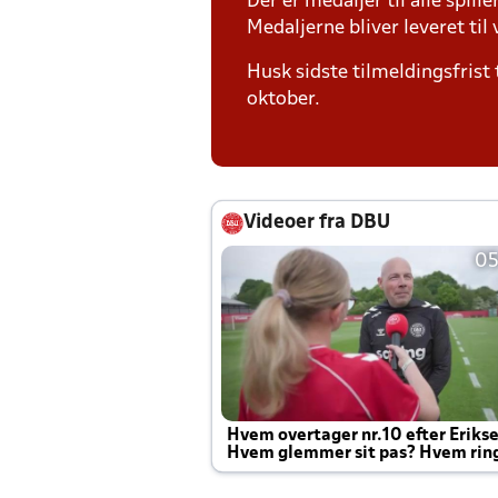
Der er medaljer til alle spill
Medaljerne bliver leveret t
Husk sidste tilmeldingsfrist 
oktober.
Videoer fra DBU
05
Hvem overtager nr.10 efter Eriks
Hvem glemmer sit pas? Hvem rin
Joachim altid til efter kampe?