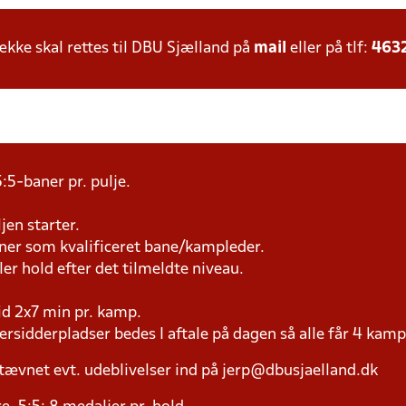
ke skal rettes til DBU Sjælland på
mail
eller på tlf:
463
:5-baner pr. pulje.
jen starter.
æner som kvalificeret bane/kampleder.
ller hold efter det tilmeldte niveau.
tid 2x7 min pr. kamp.
versidderpladser bedes I aftale på dagen så alle får 4 kamp
tævnet evt. udeblivelser ind på jerp@dbusjaelland.dk