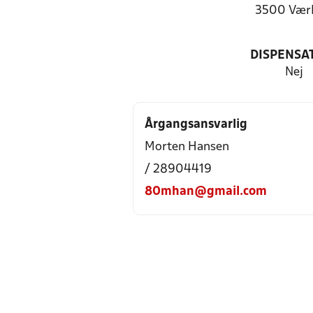
3500 Vær
DISPENSA
Nej
Årgangsansvarlig
Morten Hansen
/ 28904419
80mhan@gmail.com