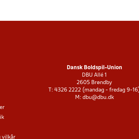
Dansk Boldspil-Union
DBU Allé 1
2605 Brøndby
T: 4326 2222 (mandag - fredag 9-16
M:
dbu@dbu.dk
ger
ik
 vilkår