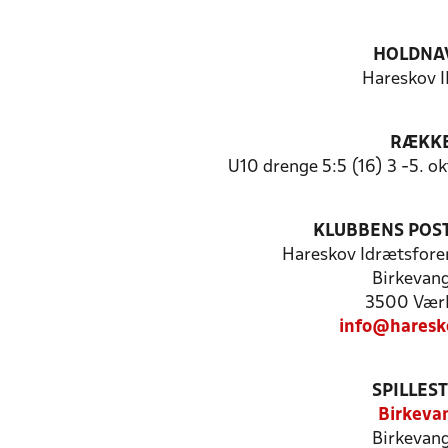
HOLDNA
Hareskov I
RÆKK
U10 drenge 5:5 (16) 3 -5. 
KLUBBENS POS
Hareskov Idrætsfore
Birkevang
3500 Vær
info@haresk
SPILLES
Birkeva
Birkevang