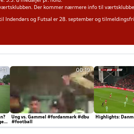
ere. 5:5: 8 medaljer pr. hold.
il værtsklubben. Der kommer nærmere info til værtsklubbe
til Indendørs og Futsal er 28. september og tilmeldingsfri
:11
00:19
en?
Ung vs. Gammel #fordanmark #dbu
Highlights: Danma
ger
#football