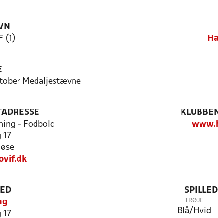
VN
F (1)
Ha
E
oktober Medaljestævne
TADRESSE
KLUBBEN
ning - Fodbold
www.h
 17
løse
ovif.dk
TED
SPILLE
TRØJE
ng
Blå/Hvid
 17