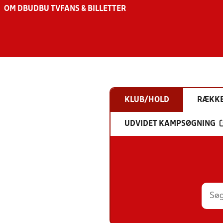
OM DBU
DBU TV
FANS & BILLETTER
KLUB/HOLD
RÆKK
UDVIDET KAMPSØGNING