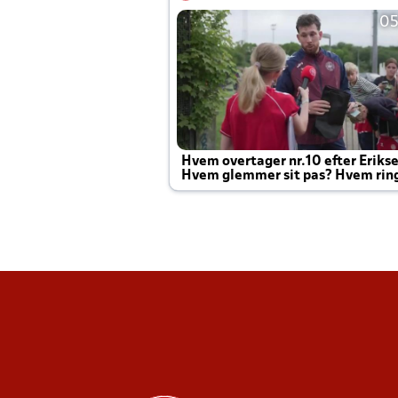
05
Hvem overtager nr.10 efter Eriks
Hvem glemmer sit pas? Hvem rin
Joachim altid til efter kampe?