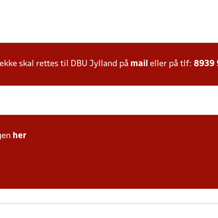
ke skal rettes til DBU Jylland på
mail
eller på tlf:
8939
gen
her