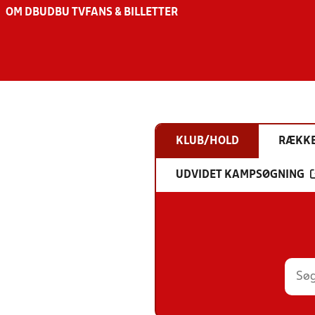
OM DBU
DBU TV
FANS & BILLETTER
KLUB/HOLD
RÆKK
UDVIDET KAMPSØGNING