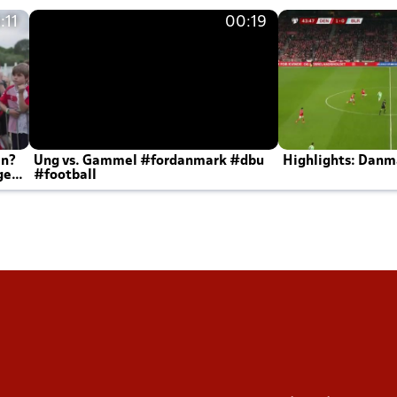
:11
00:19
en?
Ung vs. Gammel #fordanmark #dbu
Highlights: Danma
ger
#football