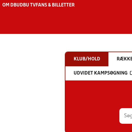
OM DBU
DBU TV
FANS & BILLETTER
KLUB/HOLD
RÆKK
UDVIDET KAMPSØGNING