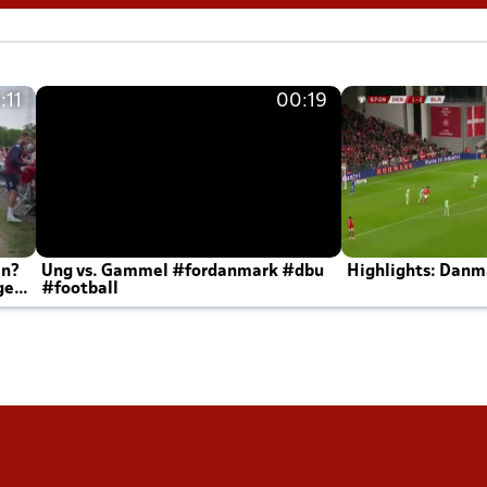
:11
00:19
en?
Ung vs. Gammel #fordanmark #dbu
Highlights: Danma
ger
#football