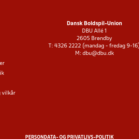
Dansk Boldspil-Union
DBU Allé 1
2605 Brøndby
T: 4326 2222 (mandag - fredag 9-16
M:
dbu@dbu.dk
ger
ik
 vilkår
PERSONDATA- OG PRIVATLIVS-POLITIK