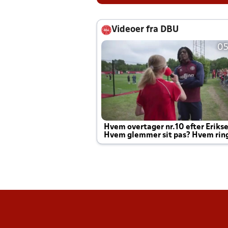
Videoer fra DBU
05
Hvem overtager nr.10 efter Eriks
Hvem glemmer sit pas? Hvem rin
Joachim altid til efter kampe?