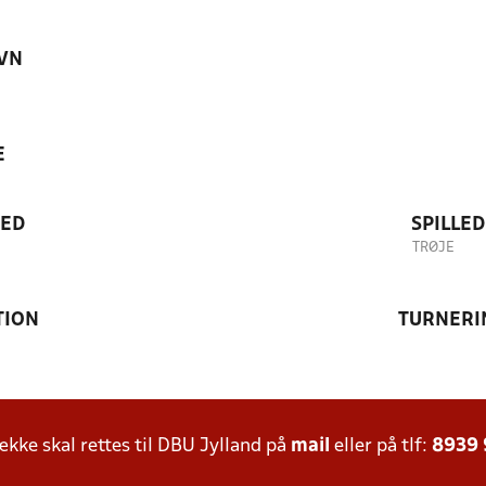
VN
E
TED
SPILLE
TRØJE
TION
TURNERI
ke skal rettes til DBU Jylland på
mail
eller på tlf:
8939