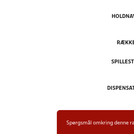
HOLDNA
RÆKK
SPILLES
DISPENSA
Spørgsmål omkring denne ræk