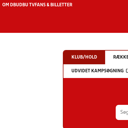
OM DBU
DBU TV
FANS & BILLETTER
KLUB/HOLD
RÆKK
UDVIDET KAMPSØGNING