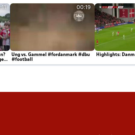
:11
00:19
en?
Ung vs. Gammel #fordanmark #dbu
Highlights: Danma
ger
#football