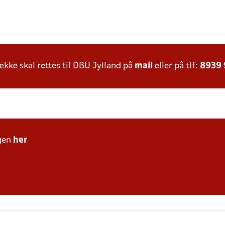
ke skal rettes til DBU Jylland på
mail
eller på tlf:
8939
gen
her