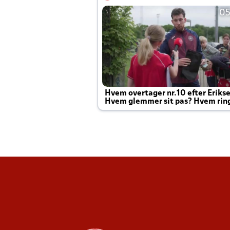
05
Hvem overtager nr.10 efter Eriks
Hvem glemmer sit pas? Hvem rin
Joachim altid til efter kampe?