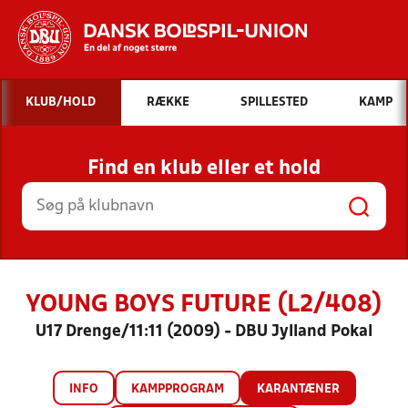
Hvad vil du søge efter?
KLUB/HOLD
RÆKKE
SPILLESTED
KAMP
INDHOLD OG NYHEDER
Find en klub eller et hold
STILLINGER, RESULTATER, KLUBBER OG
HOLD
YOUNG BOYS FUTURE (L2/408)
U17 Drenge/11:11 (2009) - DBU Jylland Pokal
INFO
KAMPPROGRAM
KARANTÆNER