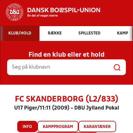
Hvad vil du søge efter?
KLUB/HOLD
RÆKKE
SPILLESTED
KAMP
INDHOLD OG NYHEDER
Find en klub eller et hold
STILLINGER, RESULTATER, KLUBBER OG
HOLD
FC SKANDERBORG (L2/833)
U17 Piger/11:11 (2009) - DBU Jylland Pokal
INFO
KAMPPROGRAM
KARANTÆNER