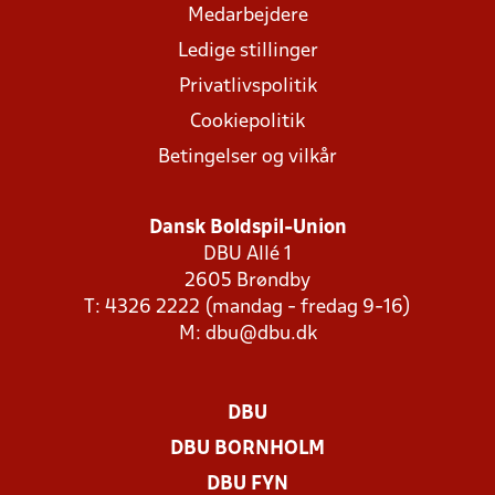
Medarbejdere
Ledige stillinger
Privatlivspolitik
Cookiepolitik
Betingelser og vilkår
Dansk Boldspil-Union
DBU Allé 1
2605 Brøndby
T: 4326 2222 (mandag - fredag 9-16)
M:
dbu@dbu.dk
DBU
DBU BORNHOLM
DBU FYN