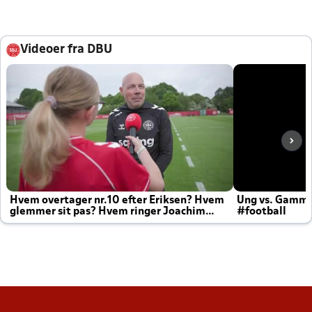
Videoer fra DBU
Hvem overtager nr.10 efter Eriksen? Hvem
Ung vs. Gamm
glemmer sit pas? Hvem ringer Joachim
#football
altid til efter kampe?