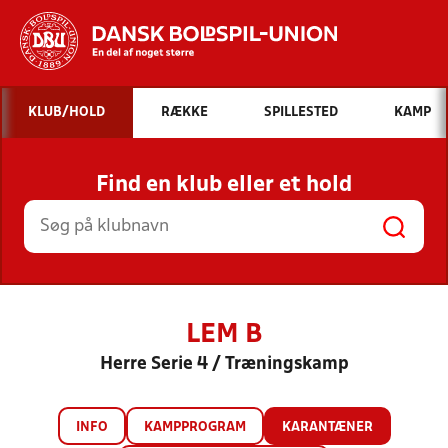
Hvad vil du søge efter?
KLUB/HOLD
RÆKKE
SPILLESTED
KAMP
INDHOLD OG NYHEDER
Find en klub eller et hold
STILLINGER, RESULTATER, KLUBBER OG
HOLD
LEM B
Herre Serie 4 / Træningskamp
INFO
KAMPPROGRAM
KARANTÆNER