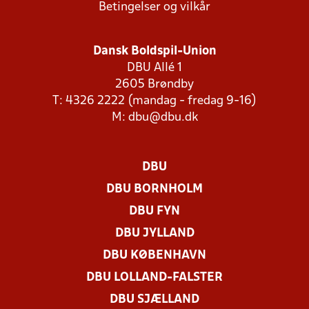
Betingelser og vilkår
Dansk Boldspil-Union
DBU Allé 1
2605 Brøndby
T: 4326 2222 (mandag - fredag 9-16)
M:
dbu@dbu.dk
DBU
DBU BORNHOLM
DBU FYN
DBU JYLLAND
DBU KØBENHAVN
DBU LOLLAND-FALSTER
DBU SJÆLLAND