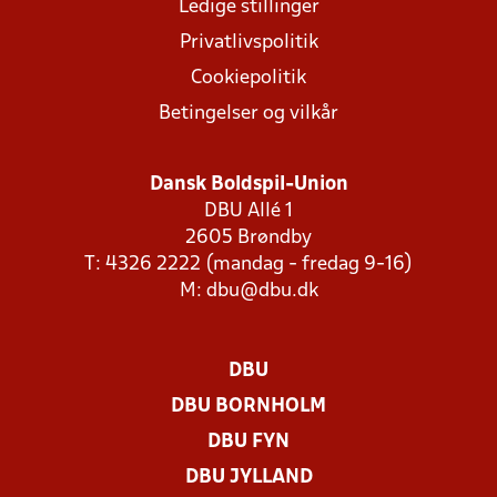
Ledige stillinger
Privatlivspolitik
Cookiepolitik
Betingelser og vilkår
Dansk Boldspil-Union
DBU Allé 1
2605 Brøndby
T: 4326 2222 (mandag - fredag 9-16)
M:
dbu@dbu.dk
DBU
DBU BORNHOLM
DBU FYN
DBU JYLLAND