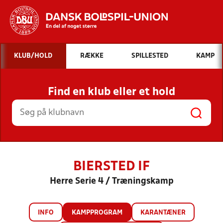
Hvad vil du søge efter?
KLUB/HOLD
RÆKKE
SPILLESTED
KAMP
INDHOLD OG NYHEDER
Find en klub eller et hold
STILLINGER, RESULTATER, KLUBBER OG
HOLD
BIERSTED IF
Herre Serie 4 / Træningskamp
INFO
KAMPPROGRAM
KARANTÆNER