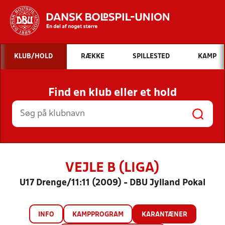
Hvad vil du søge efter?
KLUB/HOLD
RÆKKE
SPILLESTED
KAMP
INDHOLD OG NYHEDER
Find en klub eller et hold
STILLINGER, RESULTATER, KLUBBER OG
HOLD
VEJLE B (LIGA)
U17 Drenge/11:11 (2009) - DBU Jylland Pokal
INFO
KAMPPROGRAM
KARANTÆNER