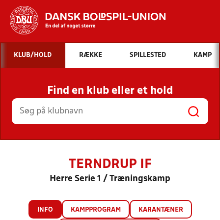
Hvad vil du søge efter?
KLUB/HOLD
RÆKKE
SPILLESTED
KAMP
INDHOLD OG NYHEDER
Find en klub eller et hold
STILLINGER, RESULTATER, KLUBBER OG
HOLD
TERNDRUP IF
Herre Serie 1 / Træningskamp
INFO
KAMPPROGRAM
KARANTÆNER