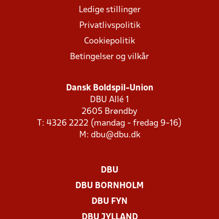
Ledige stillinger
Privatlivspolitik
Cookiepolitik
Betingelser og vilkår
Dansk Boldspil-Union
DBU Allé 1
2605 Brøndby
T: 4326 2222 (mandag - fredag 9-16)
M:
dbu@dbu.dk
DBU
DBU BORNHOLM
DBU FYN
DBU JYLLAND