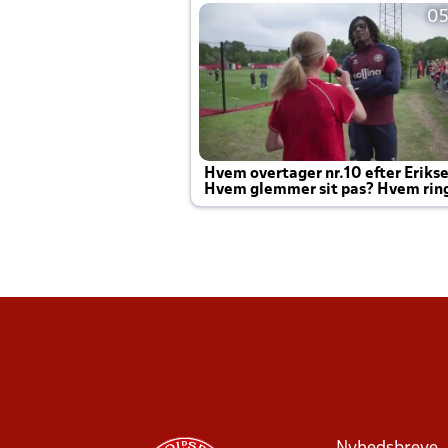
05
Hvem overtager nr.10 efter Eriks
Hvem glemmer sit pas? Hvem rin
Joachim altid til efter kampe?