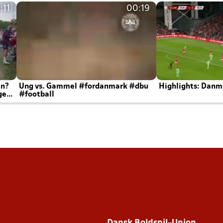
:11
00:19
en?
Ung vs. Gammel #fordanmark #dbu
Highlights: Danma
ger
#football