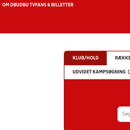
OM DBU
DBU TV
FANS & BILLETTER
KLUB/HOLD
RÆKK
UDVIDET KAMPSØGNING