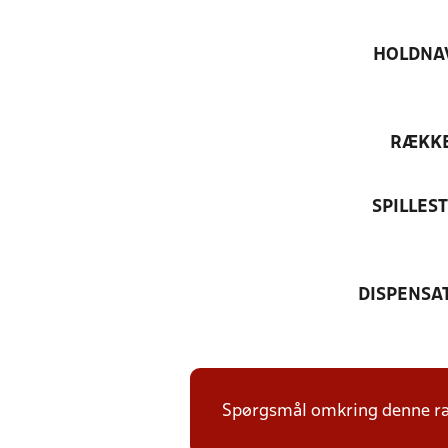
HOLDNA
RÆKK
SPILLES
DISPENSA
Spørgsmål omkring denne ræk