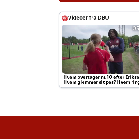
Videoer fra DBU
05
Hvem overtager nr.10 efter Eriks
Hvem glemmer sit pas? Hvem rin
Joachim altid til efter kampe?