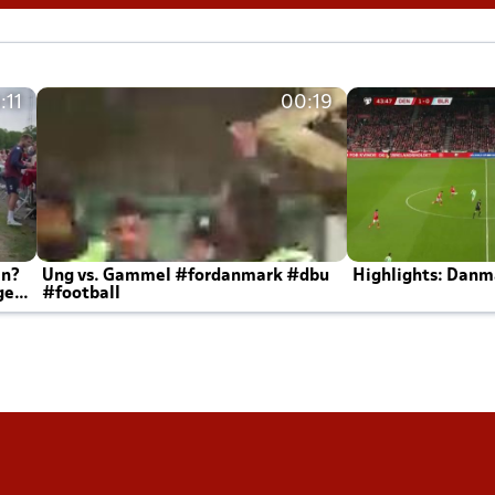
:11
00:19
en?
Ung vs. Gammel #fordanmark #dbu
Highlights: Danma
ger
#football