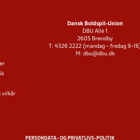
Dansk Boldspil-Union
DBU Allé 1
2605 Brøndby
T: 4326 2222 (mandag - fredag 9-16
M:
dbu@dbu.dk
ger
ik
 vilkår
PERSONDATA- OG PRIVATLIVS-POLITIK