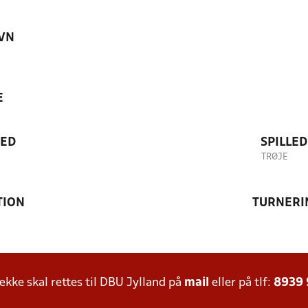
VN
E
TED
SPILLE
TRØJE
TION
TURNERI
ke skal rettes til DBU Jylland på
mail
eller på tlf:
8939