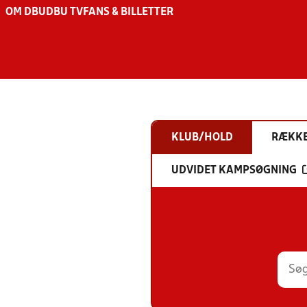
OM DBU
DBU TV
FANS & BILLETTER
KLUB/HOLD
RÆKK
UDVIDET KAMPSØGNING