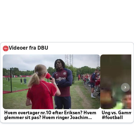
Videoer fra DBU
Hvem overtager nr.10 efter Eriksen? Hvem
Ung vs. Gamm
glemmer sit pas? Hvem ringer Joachim
#football
altid til efter kampe?