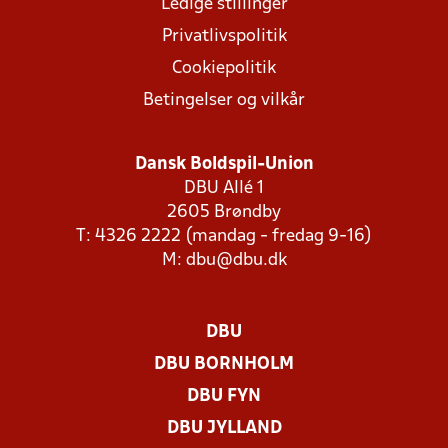
Ledige stillinger
Privatlivspolitik
Cookiepolitik
Betingelser og vilkår
Dansk Boldspil-Union
DBU Allé 1
2605 Brøndby
T: 4326 2222 (mandag - fredag 9-16)
M:
dbu@dbu.dk
DBU
DBU BORNHOLM
DBU FYN
DBU JYLLAND