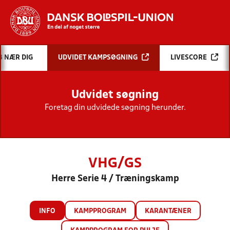
Hvad vil du søge efter?
B NÆR DIG
UDVIDET KAMPSØGNING
LIVESCORE
INDHOLD OG NYHEDER
Udvidet søgning
STILLINGER, RESULTATER, KLUBBER OG
HOLD
Foretag din udvidede søgning herunder.
VHG/GS
Herre Serie 4 / Træningskamp
INFO
KAMPPROGRAM
KARANTÆNER