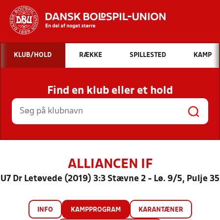
Hvad vil du søge efter?
KLUB/HOLD
RÆKKE
SPILLESTED
KAMP
INDHOLD OG NYHEDER
Find en klub eller et hold
STILLINGER, RESULTATER, KLUBBER OG
HOLD
ALLIANCEN IF
U7 Dr Letøvede (2019) 3:3 Stævne 2 - Lø. 9/5, Pulje 35
INFO
KAMPPROGRAM
KARANTÆNER