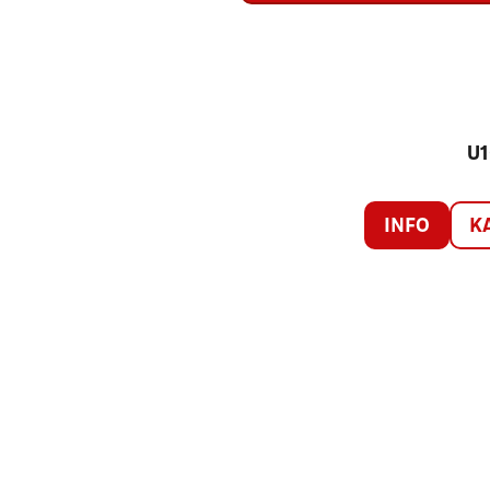
U1
INFO
K