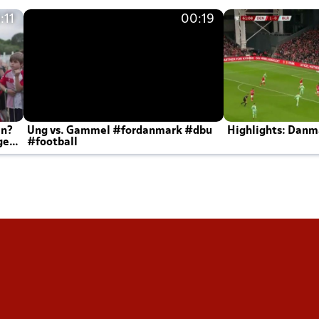
:11
00:19
en?
Ung vs. Gammel #fordanmark #dbu
Highlights: Danma
ger
#football