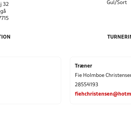
Gul/Sort
j 32
ngå
7715
TION
TURNERI
Træner
Fie Holmboe Christense
28554193
fiehchristensen@hotm