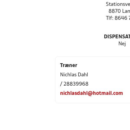
Stationsve
8870 La
Tlf: 8646 
DISPENSA
Nej
Træner
Nichlas Dahl
/ 28839968
nichlasdahl@hotmail.com