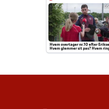
05
Hvem overtager nr.10 efter Eriks
Hvem glemmer sit pas? Hvem rin
Joachim altid til efter kampe?