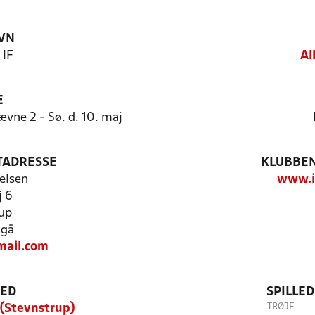
VN
 IF
Al
E
vne 2 - Sø. d. 10. maj
TADRESSE
KLUBBEN
elsen
www.i
j 6
up
ngå
mail.com
TED
SPILLE
TRØJE
 (Stevnstrup)