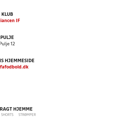
KLUB
liancen IF
PULJE
Pulje 12
S HJEMMESIDE
fafodbold.dk
DRAGT HJEMME
SHORTS
STRØMPER