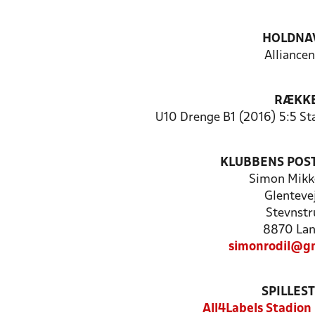
HOLDNA
Alliancen
RÆKK
U10 Drenge B1 (2016) 5:5 Stæ
KLUBBENS POS
Simon Mikk
Glenteve
Stevnstr
8870 La
simonrodil@g
SPILLES
All4Labels Stadion