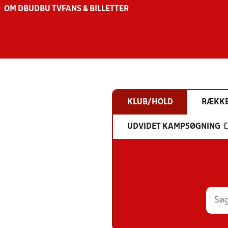
OM DBU
DBU TV
FANS & BILLETTER
KLUB/HOLD
RÆKK
UDVIDET KAMPSØGNING