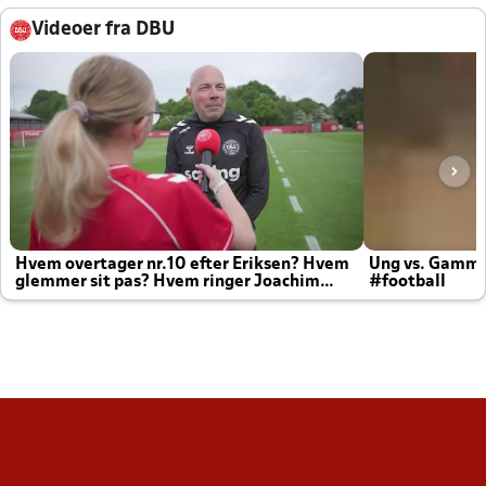
Videoer fra DBU
Hvem overtager nr.10 efter Eriksen? Hvem
Ung vs. Gamm
glemmer sit pas? Hvem ringer Joachim
#football
altid til efter kampe?