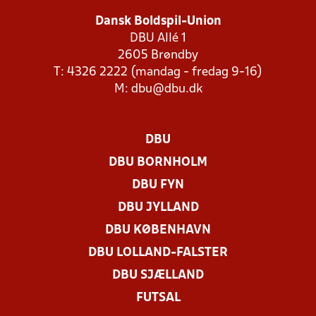
Dansk Boldspil-Union
DBU Allé 1
2605 Brøndby
T: 4326 2222 (mandag - fredag 9-16)
M:
dbu@dbu.dk
DBU
DBU BORNHOLM
DBU FYN
DBU JYLLAND
DBU KØBENHAVN
DBU LOLLAND-FALSTER
DBU SJÆLLAND
FUTSAL