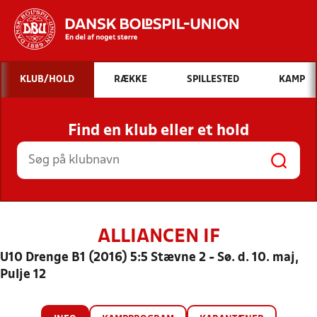
Hvad vil du søge efter?
KLUB/HOLD
RÆKKE
SPILLESTED
KAMP
INDHOLD OG NYHEDER
Find en klub eller et hold
STILLINGER, RESULTATER, KLUBBER OG
HOLD
ALLIANCEN IF
U10 Drenge B1 (2016) 5:5 Stævne 2 - Sø. d. 10. maj,
Pulje 12