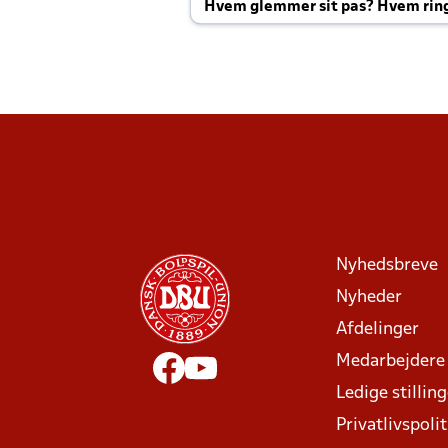
Hvem glemmer sit pas? Hvem rin
Joachim altid til efter kampe?
Nyhedsbreve
Nyheder
Afdelinger
Medarbejdere
Ledige stillin
Privatlivspolit