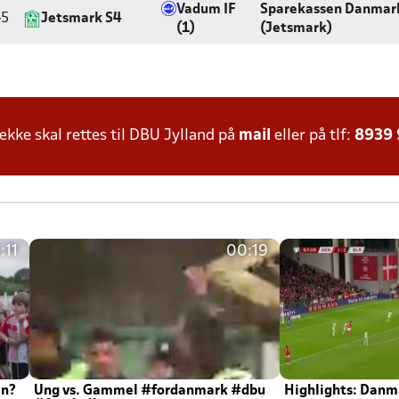
Vadum IF
Sparekassen Danmar
45
Jetsmark S4
(1)
(Jetsmark)
ke skal rettes til DBU Jylland på
mail
eller på tlf:
8939
:11
00:19
en?
Ung vs. Gammel #fordanmark #dbu
Highlights: Danma