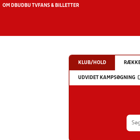
OM DBU
DBU TV
FANS & BILLETTER
KLUB/HOLD
RÆKK
UDVIDET KAMPSØGNING