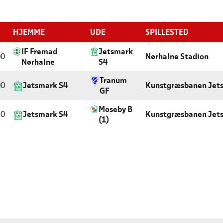
HJEMME
UDE
SPILLESTED
IF Fremad
Jetsmark
00
Nørhalne Stadion
Nørhalne
S4
Tranum
00
Jetsmark S4
Kunstgræsbanen Jet
GF
Moseby B
30
Jetsmark S4
Kunstgræsbanen Jet
(1)