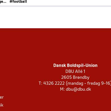
ger
#football
Dansk Boldspil-Union
DBU Allé 1
2605 Brøndby
T: 4326 2222 (mandag - fredag 9-16
M:
dbu@dbu.dk
ger
ik