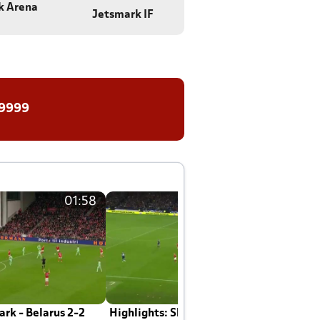
k Arena
Jetsmark IF
 9999
01:58
01:58
rk - Belarus 2-2
Highlights: Skotland - Danmark 4-2
J