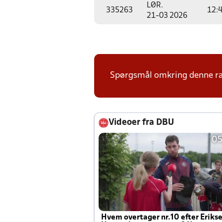
LØR.
335263
12:
21-03 2026
Spørgsmål omkring denne ræk
Videoer fra DBU
05
Hvem overtager nr.10 efter Eriks