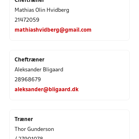
Cheftræner
Mathias Olin Hvidberg
21472059
mathiashvidberg@gmail.com
Cheftræner
Aleksander Bligaard
28968679
aleksander@bligaard.dk
Træner
Thor Gunderson