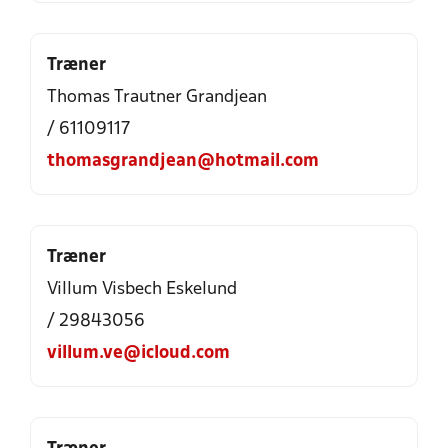
Træner
Thomas Trautner Grandjean
/ 61109117
thomasgrandjean@hotmail.com
Træner
Villum Visbech Eskelund
/ 29843056
villum.ve@icloud.com