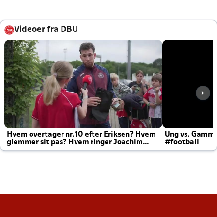
Videoer fra DBU
Hvem overtager nr.10 efter Eriksen? Hvem
Ung vs. Gamm
glemmer sit pas? Hvem ringer Joachim
#football
altid til efter kampe?