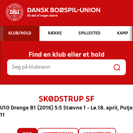
Hvad vil du søge efter?
KLUB/HOLD
RÆKKE
SPILLESTED
KAMP
INDHOLD OG NYHEDER
Find en klub eller et hold
STILLINGER, RESULTATER, KLUBBER OG
HOLD
SKØDSTRUP SF
U10 Drenge B1 (2016) 5:5 Stævne 1 - Lø.18. april, Pulje
11