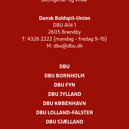
Betingelser og vilkår
Dansk Boldspil-Union
DBU Allé 1
2605 Brøndby
T: 4326 2222 (mandag - fredag 9-16)
M:
dbu@dbu.dk
DBU
DBU BORNHOLM
DBU FYN
DBU JYLLAND
DBU KØBENHAVN
DBU LOLLAND-FALSTER
DBU SJÆLLAND