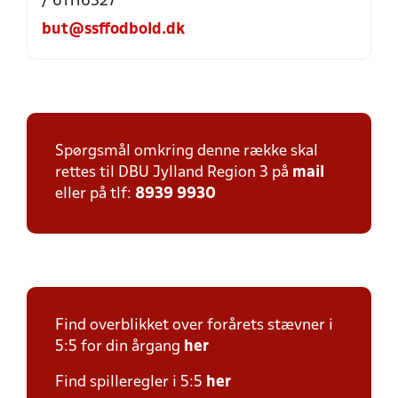
/ 61116327
but@ssffodbold.dk
Spørgsmål omkring denne række skal
rettes til DBU Jylland Region 3 på
mail
eller på tlf:
8939 9930
Find overblikket over forårets stævner i
5:5 for din årgang
her
Find spilleregler i 5:5
her