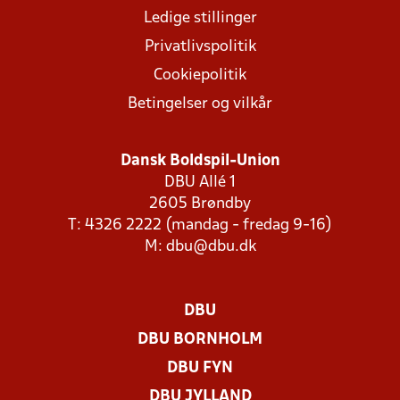
Ledige stillinger
Privatlivspolitik
Cookiepolitik
Betingelser og vilkår
Dansk Boldspil-Union
DBU Allé 1
2605 Brøndby
T: 4326 2222 (mandag - fredag 9-16)
M:
dbu@dbu.dk
DBU
DBU BORNHOLM
DBU FYN
DBU JYLLAND