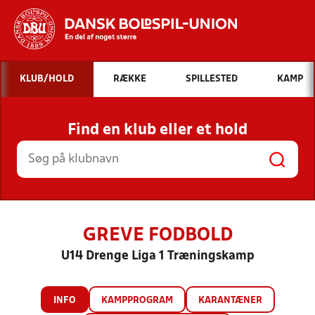
Hvad vil du søge efter?
KLUB/HOLD
RÆKKE
SPILLESTED
KAMP
INDHOLD OG NYHEDER
Find en klub eller et hold
STILLINGER, RESULTATER, KLUBBER OG
HOLD
GREVE FODBOLD
U14 Drenge Liga 1 Træningskamp
INFO
KAMPPROGRAM
KARANTÆNER