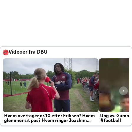
Videoer fra DBU
Hvem overtager nr.10 efter Eriksen? Hvem
Ung vs. Gamm
glemmer sit pas? Hvem ringer Joachim
#football
altid til efter kampe?