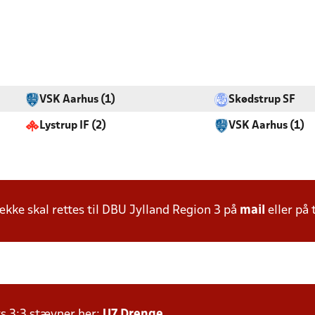
VSK Aarhus (1)
Skødstrup SF
Lystrup IF (2)
VSK Aarhus (1)
ke skal rettes til DBU Jylland Region 3 på
mail
eller på 
ts 3:3 stævner her:
U7 Drenge