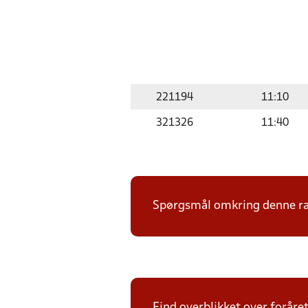
221194
11:10
321326
11:40
Spørgsmål omkring denne ræk
Find overblikket over foråre