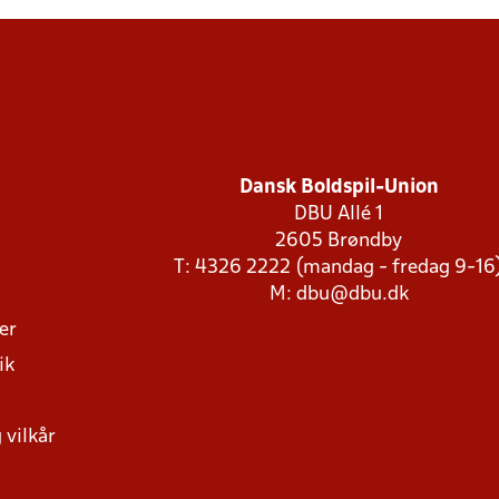
Dansk Boldspil-Union
DBU Allé 1
2605 Brøndby
T: 4326 2222 (mandag - fredag 9-16
M:
dbu@dbu.dk
ger
ik
 vilkår