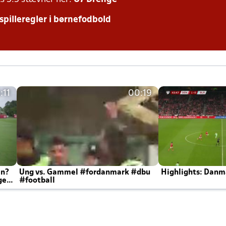
 spilleregler i børnefodbold
:11
00:19
en?
Ung vs. Gammel #fordanmark #dbu
Highlights: Danma
ger
#football