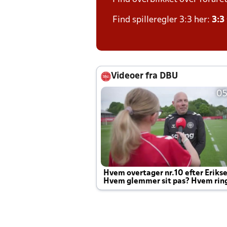
Find spilleregler 3:3 her:
3:3
Videoer fra DBU
05
Hvem overtager nr.10 efter Eriks
Hvem glemmer sit pas? Hvem rin
Joachim altid til efter kampe?