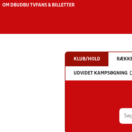
OM DBU
DBU TV
FANS & BILLETTER
KLUB/HOLD
RÆKK
UDVIDET KAMPSØGNING