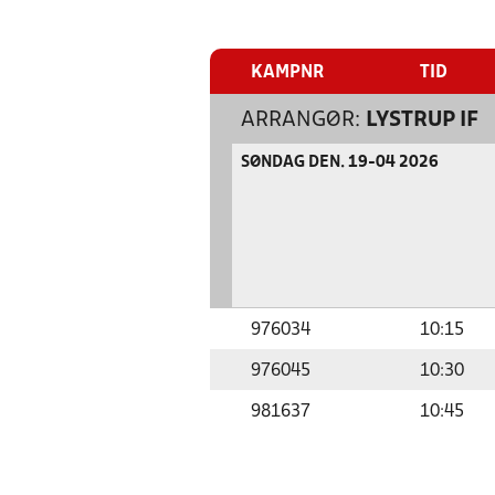
KAMPNR
TID
ARRANGØR:
LYSTRUP IF
SØNDAG DEN. 19-04 2026
976034
10:15
976045
10:30
981637
10:45