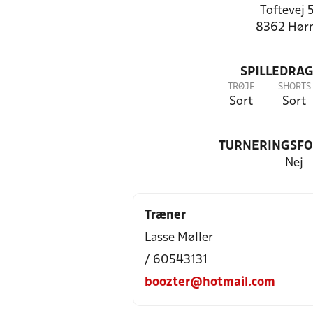
Toftevej 
8362 Hør
SPILLEDRAG
TRØJE
SHORTS
Sort
Sort
TURNERINGSF
Nej
Træner
Lasse Møller
/ 60543131
boozter@hotmail.com