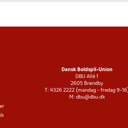
Dansk Boldspil-Union
DBU Allé 1
2605 Brøndby
T: 4326 2222 (mandag - fredag 9-16
M:
dbu@dbu.dk
ger
ik