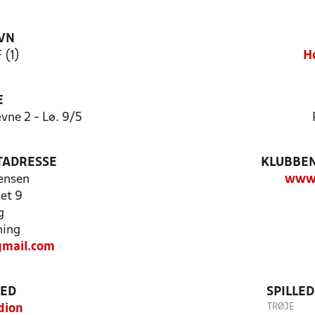
VN
 (1)
H
E
vne 2 - Lø. 9/5
TADRESSE
KLUBBEN
ensen
www.
et 9
g
ning
mail.com
TED
SPILLE
TRØJE
dion