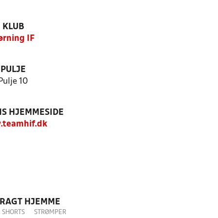
KLUB
ørning IF
PULJE
Pulje 10
S HJEMMESIDE
teamhif.dk
DRAGT HJEMME
SHORTS
STRØMPER