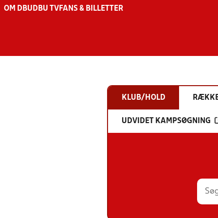
OM DBU
DBU TV
FANS & BILLETTER
KLUB/HOLD
RÆKK
UDVIDET KAMPSØGNING