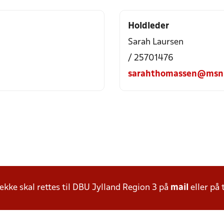
Holdleder
Sarah Laursen
/ 25701476
sarahthomassen@msn
ke skal rettes til DBU Jylland Region 3 på
mail
eller på 