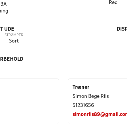
Rød
53A
ning
T UDE
DIS
STRØMPER
Sort
ORBEHOLD
Træner
Simon Bøge Riis
51231656
simonriis89@gmail.co