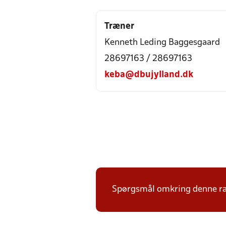
Træner
Kenneth Leding Baggesgaard
28697163 / 28697163
keba@dbujylland.dk
Spørgsmål omkring denne ræk