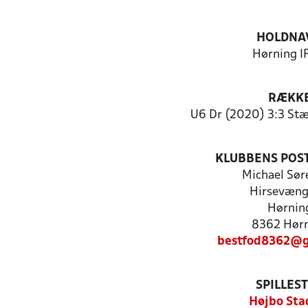
HOLDNA
Hørning IF
RÆKK
U6 Dr (2020) 3:3 Stæ
KLUBBENS POS
Michael Sør
Hirsevæng
Hørnin
8362 Hør
bestfod8362@g
SPILLES
Højbo Sta