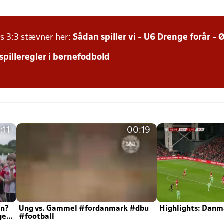
ts 3:3 stævner her:
Sådan spiller vi - U6 Drenge forår -
 spilleregler i børnefodbold
:11
00:19
en?
Ung vs. Gammel #fordanmark #dbu
Highlights: Danma
ger
#football