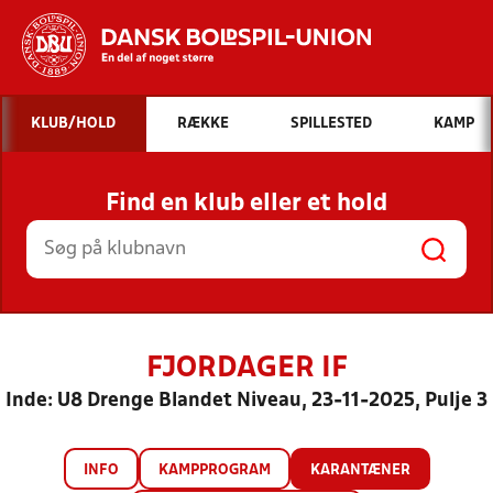
Hvad vil du søge efter?
KLUB/HOLD
RÆKKE
SPILLESTED
KAMP
INDHOLD OG NYHEDER
Find en klub eller et hold
STILLINGER, RESULTATER, KLUBBER OG
HOLD
FJORDAGER IF
Inde: U8 Drenge Blandet Niveau, 23-11-2025, Pulje 3
INFO
KAMPPROGRAM
KARANTÆNER