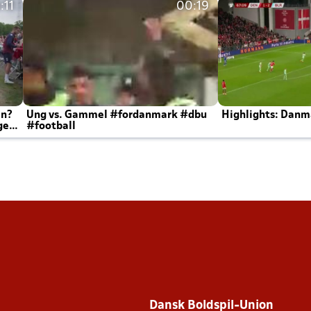
:11
00:19
en?
Ung vs. Gammel #fordanmark #dbu
Highlights: Danma
ger
#football
Dansk Boldspil-Union