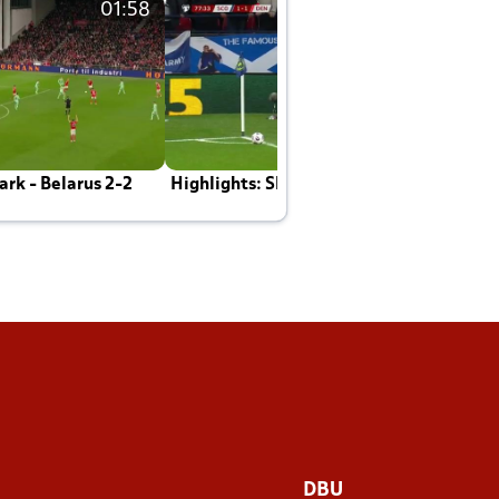
01:58
01:58
rk - Belarus 2-2
Highlights: Skotland - Danmark 4-2
J
E
DBU