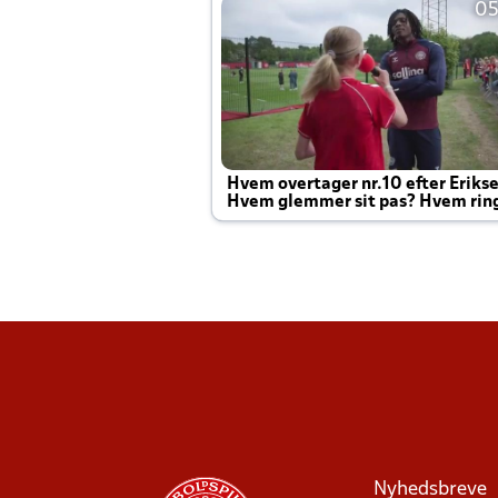
05
Hvem overtager nr.10 efter Eriks
Hvem glemmer sit pas? Hvem rin
Joachim altid til efter kampe?
Nyhedsbreve