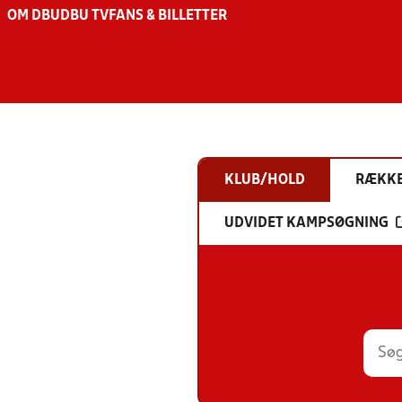
OM DBU
DBU TV
FANS & BILLETTER
KLUB/HOLD
RÆKK
UDVIDET KAMPSØGNING