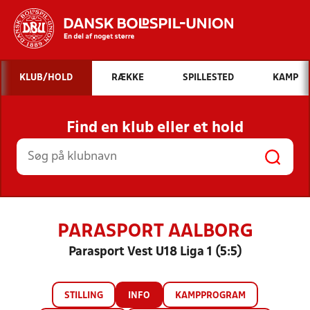
Hvad vil du søge efter?
KLUB/HOLD
RÆKKE
SPILLESTED
KAMP
INDHOLD OG NYHEDER
Find en klub eller et hold
STILLINGER, RESULTATER, KLUBBER OG
HOLD
PARASPORT AALBORG
Parasport Vest U18 Liga 1 (5:5)
STILLING
INFO
KAMPPROGRAM