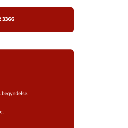
2 3366
s begyndelse.
e.