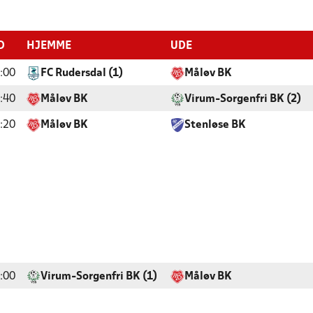
D
HJEMME
UDE
:00
FC Rudersdal (1)
Måløv BK
:40
Måløv BK
Virum-Sorgenfri BK (2)
:20
Måløv BK
Stenløse BK
:00
Virum-Sorgenfri BK (1)
Måløv BK