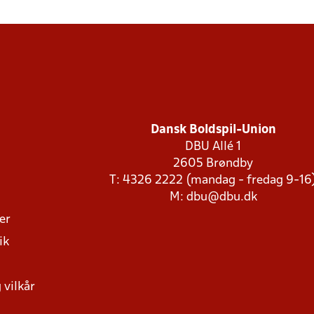
Dansk Boldspil-Union
DBU Allé 1
2605 Brøndby
T: 4326 2222 (mandag - fredag 9-16
M:
dbu@dbu.dk
ger
ik
 vilkår