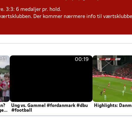
ere. 3:3: 6 medaljer pr. hold.
il værtsklubben. Der kommer nærmere info til værtsklubbe
:11
00:19
en?
Ung vs. Gammel #fordanmark #dbu
Highlights: Danma
ger
#football