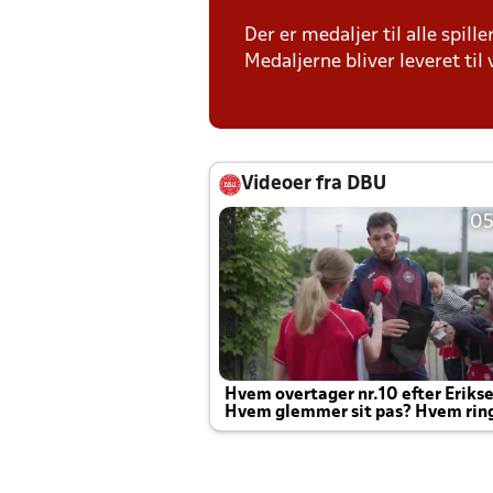
Der er medaljer til alle spill
Medaljerne bliver leveret t
Videoer fra DBU
05
Hvem overtager nr.10 efter Eriks
Hvem glemmer sit pas? Hvem rin
Joachim altid til efter kampe?