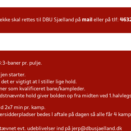
ke skal rettes til DBU Sjælland på
mail
eller på tlf:
463
:3-baner pr. pulje.
jen starter.
et er vigtigt at I stiller lige hold.
æner som kvalificeret bane/kampleder.
idstnævnte hold giver bolden op fra midten ved 1.halvleg
tid 2x7 min pr. kamp.
versidderpladser bedes I aftale på dagen så alle får 4 kamp
tævnet evt. udeblivelser ind på jerp@dbusjaelland.dk