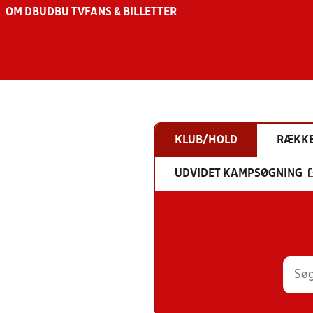
OM DBU
DBU TV
FANS & BILLETTER
KLUB/HOLD
RÆKK
UDVIDET KAMPSØGNING