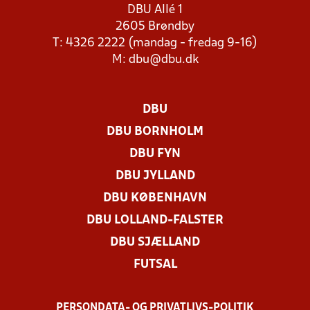
DBU Allé 1
2605 Brøndby
T: 4326 2222 (mandag - fredag 9-16)
M:
dbu@dbu.dk
DBU
DBU BORNHOLM
DBU FYN
DBU JYLLAND
DBU KØBENHAVN
DBU LOLLAND-FALSTER
DBU SJÆLLAND
FUTSAL
PERSONDATA- OG PRIVATLIVS-POLITIK