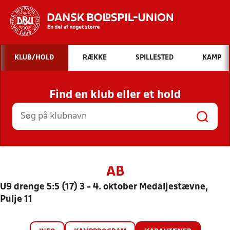
Hvad vil du søge efter?
KLUB/HOLD
RÆKKE
SPILLESTED
KAMP
INDHOLD OG NYHEDER
Find en klub eller et hold
STILLINGER, RESULTATER, KLUBBER OG
HOLD
AB
U9 drenge 5:5 (17) 3 - 4. oktober Medaljestævne,
Pulje 11