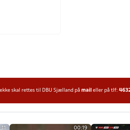
ke skal rettes til DBU Sjælland på
mail
eller på tlf:
463
:11
00:19