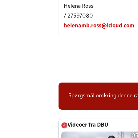
Helena Ross
/ 27597080
helenamb.ross@icloud.com
Spørgsmål omkring denne ræk
Videoer fra DBU
05