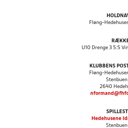
HOLDNA
Fløng-Hedehuse
RÆKK
U10 Drenge 3 5:5 Vi
KLUBBENS POS
Fløng-Hedehuse
Stenbuen
2640 Hedeh
nformand@fhfo
SPILLES
Hedehusene Id
Stenbuen