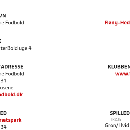
VN
ne Fodbold
Fløng-Hed
E
nterBold uge 4
TADRESSE
KLUBBEN
ne Fodbold
www.f
 34
usene
dbold.dk
TED
SPILLE
TRØJE
rætspark
Grøn/Hvid
 34