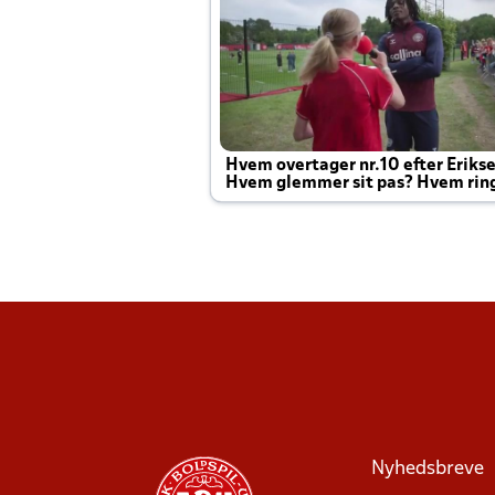
Hvem overtager nr.10 efter Eriks
Hvem glemmer sit pas? Hvem rin
Joachim altid til efter kampe?
Nyhedsbreve