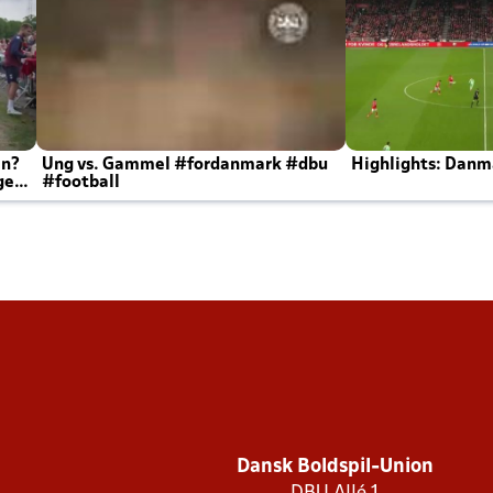
en?
Ung vs. Gammel #fordanmark #dbu
Highlights: Danma
ger
#football
Dansk Boldspil-Union