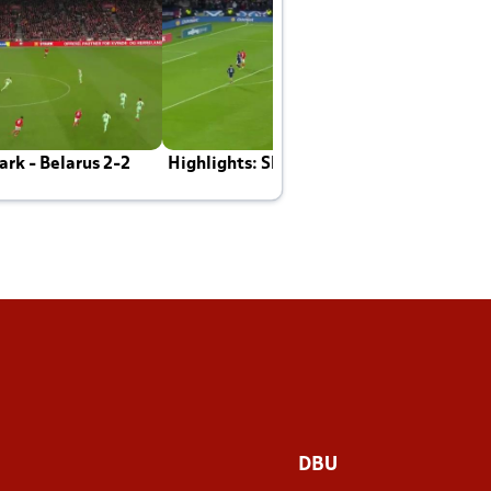
rk - Belarus 2-2
Highlights: Skotland - Danmark 4-2
J
E
DBU