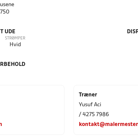
usene
2750
T UDE
DIS
STRØMPER
Hvid
ORBEHOLD
Træner
Yusuf Aci
/ 4275 7986
m
kontakt@malermester