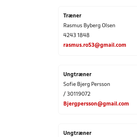
Træner
Rasmus Byberg Olsen
4243 1848
rasmus.ro53@gmail.com
Ungtræner
Sofie Bjerg Persson
/ 30119072
Bjergpersson@gmail.com
Ungtræner