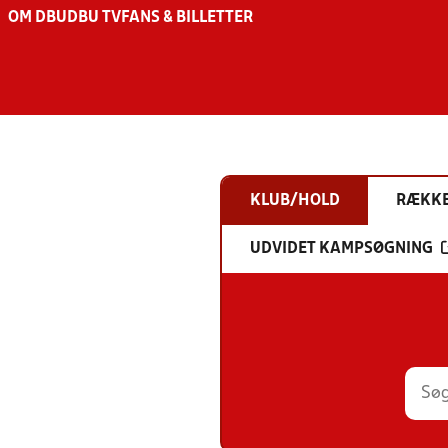
OM DBU
DBU TV
FANS & BILLETTER
KLUB/HOLD
RÆKK
UDVIDET KAMPSØGNING