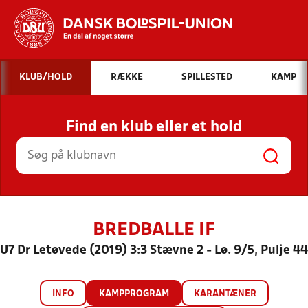
Hvad vil du søge efter?
KLUB/HOLD
RÆKKE
SPILLESTED
KAMP
INDHOLD OG NYHEDER
Find en klub eller et hold
STILLINGER, RESULTATER, KLUBBER OG
HOLD
BREDBALLE IF
U7 Dr Letøvede (2019) 3:3 Stævne 2 - Lø. 9/5, Pulje 44
INFO
KAMPPROGRAM
KARANTÆNER