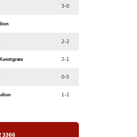
3
-
0
dion
d
2
-
2
 Kunstgræs
2
-
1
d
0
-
5
adion
1
-
2
2 3366