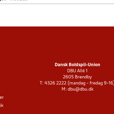
Dansk Boldspil-Union
DBU Allé 1
2605 Brøndby
T: 4326 2222 (mandag - fredag 9-16
M:
dbu@dbu.dk
ger
ik