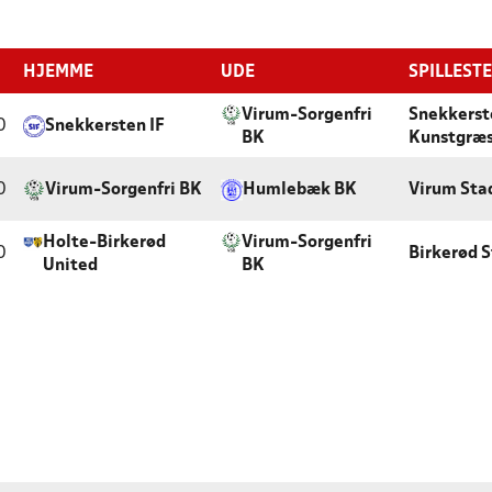
HJEMME
UDE
SPILLEST
Virum-Sorgenfri
Snekkerst
0
Snekkersten IF
BK
Kunstgræ
0
Virum-Sorgenfri BK
Humlebæk BK
Virum Sta
Holte-Birkerød
Virum-Sorgenfri
0
Birkerød 
United
BK