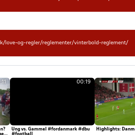
k/love-og-regler/reglementer/vinterbold-reglement/
:11
00:19
en?
Ung vs. Gammel #fordanmark #dbu
Highlights: Danma
ger
#football