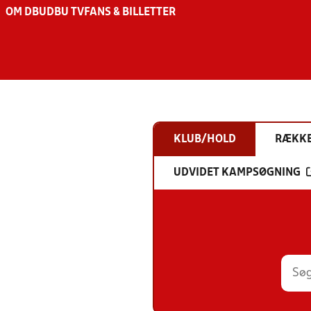
OM DBU
DBU TV
FANS & BILLETTER
KLUB/HOLD
RÆKK
UDVIDET KAMPSØGNING