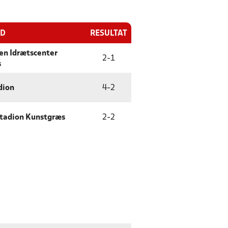
ED
RESULTAT
en Idrætscenter
2
-
1
s
dion
4
-
2
Stadion Kunstgræs
2
-
2