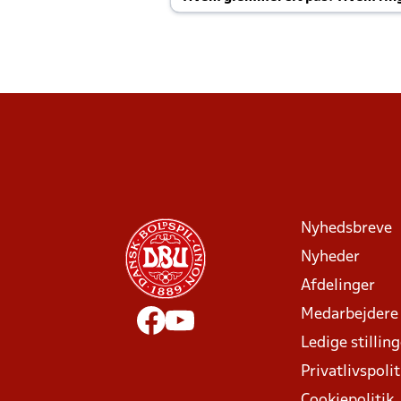
Joachim altid til efter kampe?
Nyhedsbreve
Nyheder
Afdelinger
Medarbejdere
Ledige stillin
Privatlivspolit
Cookiepolitik