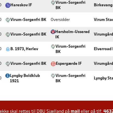
Virum-Sorgenfri
0
Hareskov IF
Birkevang
BK
0
Virum-Sorgenfri BK
Oversidder
Virum Sta
Hørsholm-Usserød
0
Virum-Sorgenfri BK
Virumgår
IK
Virum-Sorgenfri
0
B. 1973, Herlev
Elverroad
BK
0
Virum-Sorgenfri BK
Espergærde IF
Virumgår
Lyngby Boldklub
Virum-Sorgenfri
0
Lyngby St
1921
BK
ke skal rettes til DBU Sjælland på
mail
eller på tlf:
463