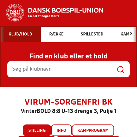
Hvad vil du søge efter?
KLUB/HOLD
RÆKKE
SPILLESTED
KAMP
INDHOLD OG NYHEDER
Find en klub eller et hold
STILLINGER, RESULTATER, KLUBBER OG
HOLD
VIRUM-SORGENFRI BK
VinterBOLD 8:8 U-13 drenge 3, Pulje 1
STILLING
INFO
KAMPPROGRAM