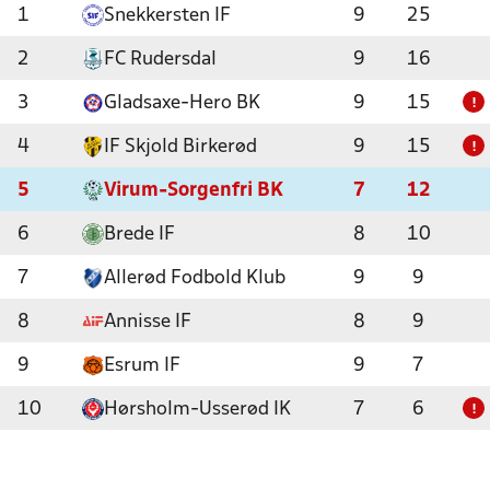
1
Snekkersten IF
9
25
2
FC Rudersdal
9
16
3
Gladsaxe-Hero BK
9
15
!
4
IF Skjold Birkerød
9
15
!
5
Virum-Sorgenfri BK
7
12
6
Brede IF
8
10
7
Allerød Fodbold Klub
9
9
8
Annisse IF
8
9
9
Esrum IF
9
7
10
Hørsholm-Usserød IK
7
6
!