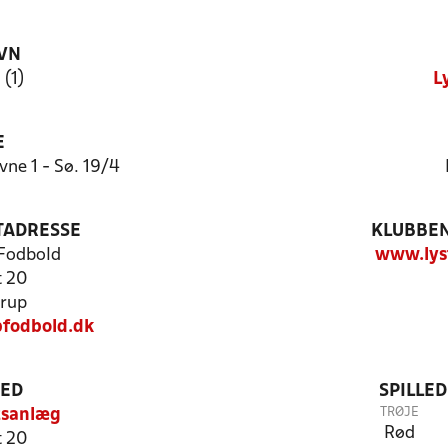
VN
 (1)
L
E
ne 1 - Sø. 19/4
TADRESSE
KLUBBEN
 Fodbold
www.lys
t 20
rup
fodbold.dk
TED
SPILLE
TRØJE
tsanlæg
Rød
t 20