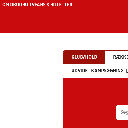
OM DBU
DBU TV
FANS & BILLETTER
KLUB/HOLD
RÆKK
UDVIDET KAMPSØGNING