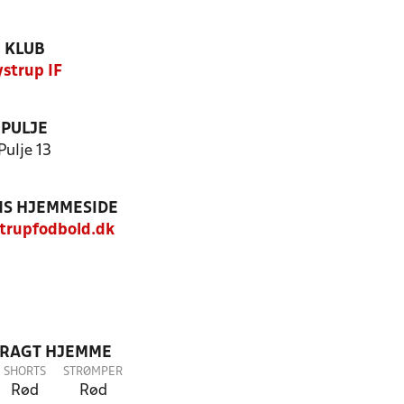
KLUB
ystrup IF
PULJE
Pulje 13
S HJEMMESIDE
trupfodbold.dk
DRAGT HJEMME
SHORTS
STRØMPER
Rød
Rød