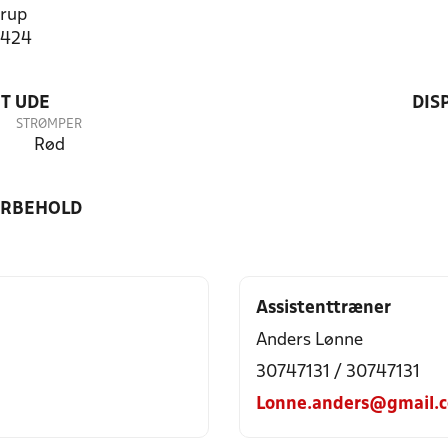
rup
2424
T UDE
DIS
STRØMPER
Rød
ORBEHOLD
Assistenttræner
Anders Lønne
30747131 / 30747131
Lonne.anders@gmail.