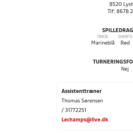
8520 Lyst
Tlf: 8678 
SPILLEDRAG
TRØJE
SHORTS
Marineblå
Rød
TURNERINGSF
Nej
Assistenttræner
Thomas Sørensen
/ 31772251
Lechamps@live.dk