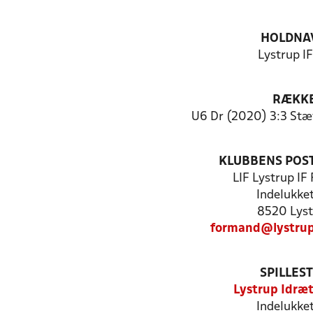
HOLDNA
Lystrup IF
RÆKK
U6 Dr (2020) 3:3 Stæv
KLUBBENS POS
LIF Lystrup IF
Indelukke
8520 Lyst
formand@lystrup
SPILLES
Lystrup Idræ
Indelukke