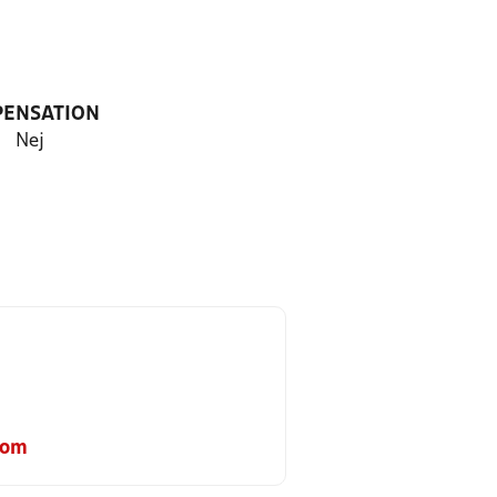
PENSATION
Nej
com