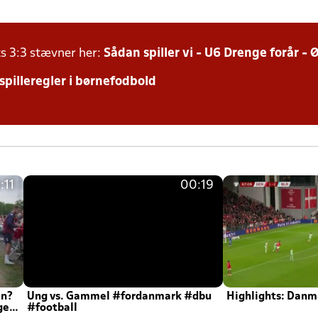
ts 3:3 stævner her:
Sådan spiller vi - U6 Drenge forår -
 spilleregler i børnefodbold
:11
00:19
en?
Ung vs. Gammel #fordanmark #dbu
Highlights: Danma
ger
#football