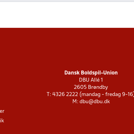
Dansk Boldspil-Union
DBU Allé 1
2605 Brøndby
T: 4326 2222 (mandag - fredag 9-16
M:
dbu@dbu.dk
ger
ik