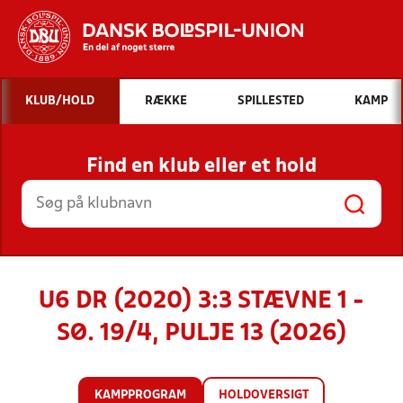
Hvad vil du søge efter?
KLUB/HOLD
RÆKKE
SPILLESTED
KAMP
INDHOLD OG NYHEDER
Find en klub eller et hold
STILLINGER, RESULTATER, KLUBBER OG
HOLD
U6 DR (2020) 3:3 STÆVNE 1 -
SØ. 19/4, PULJE 13 (2026)
KAMPPROGRAM
HOLDOVERSIGT