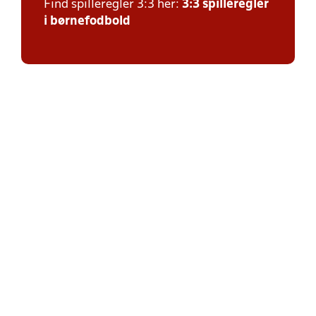
Find spilleregler 3:3 her:
3:3 spilleregler
i børnefodbold