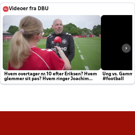
Videoer fra DBU
Hvem overtager nr.10 efter Eriksen? Hvem
Ung vs. Gamm
glemmer sit pas? Hvem ringer Joachim
#football
altid til efter kampe?