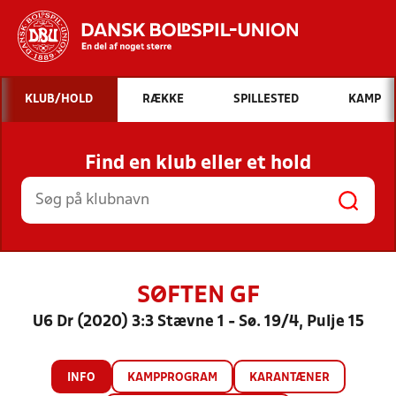
Hvad vil du søge efter?
KLUB/HOLD
RÆKKE
SPILLESTED
KAMP
INDHOLD OG NYHEDER
Find en klub eller et hold
STILLINGER, RESULTATER, KLUBBER OG
HOLD
SØFTEN GF
U6 Dr (2020) 3:3 Stævne 1 - Sø. 19/4, Pulje 15
INFO
KAMPPROGRAM
KARANTÆNER