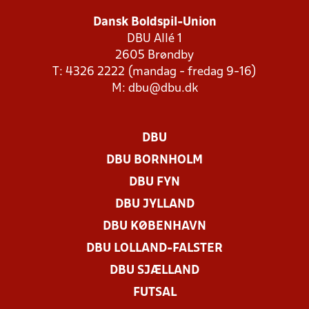
Dansk Boldspil-Union
DBU Allé 1
2605 Brøndby
T: 4326 2222 (mandag - fredag 9-16)
M:
dbu@dbu.dk
DBU
DBU BORNHOLM
DBU FYN
DBU JYLLAND
DBU KØBENHAVN
DBU LOLLAND-FALSTER
DBU SJÆLLAND
FUTSAL