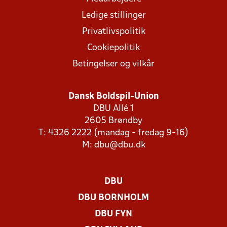
Ledige stillinger
Privatlivspolitik
Cookiepolitik
Betingelser og vilkår
Dansk Boldspil-Union
DBU Allé 1
2605 Brøndby
T: 4326 2222 (mandag - fredag 9-16)
M:
dbu@dbu.dk
DBU
DBU BORNHOLM
DBU FYN