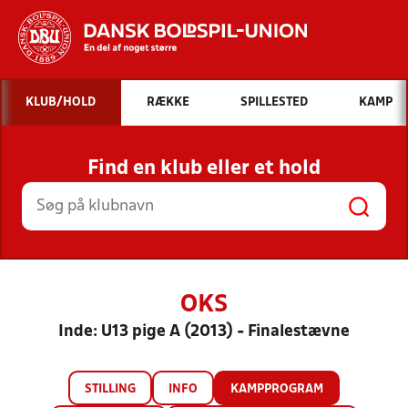
Hvad vil du søge efter?
KLUB/HOLD
RÆKKE
SPILLESTED
KAMP
INDHOLD OG NYHEDER
Find en klub eller et hold
STILLINGER, RESULTATER, KLUBBER OG
HOLD
OKS
Inde: U13 pige A (2013) - Finalestævne
STILLING
INFO
KAMPPROGRAM