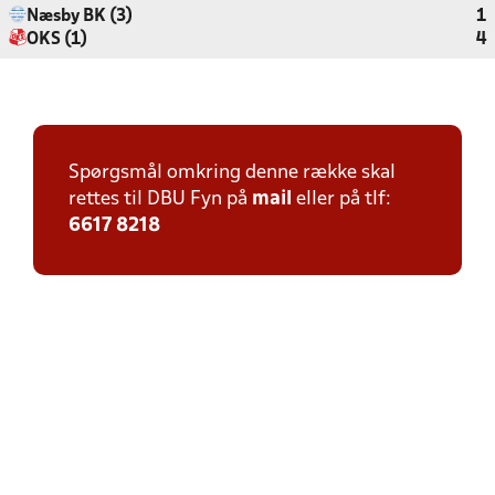
Næsby BK (3)
1
OKS (1)
4
Spørgsmål omkring denne række skal
rettes til DBU Fyn på
mail
eller på tlf:
6617 8218