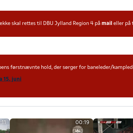
ke skal rettes til DBU Jylland Region 4 på
mail
eller på 
mpens førstnævnte hold, der sørger for baneleder/kampled
 15. juni
:11
00:19