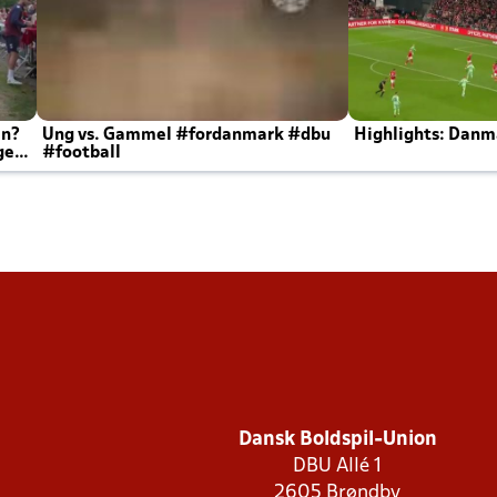
en?
Ung vs. Gammel #fordanmark #dbu
Highlights: Danma
ger
#football
Dansk Boldspil-Union
DBU Allé 1
2605 Brøndby