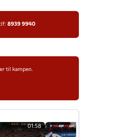
tlf:
8939 9940
er til kampen.
01:58
01:58