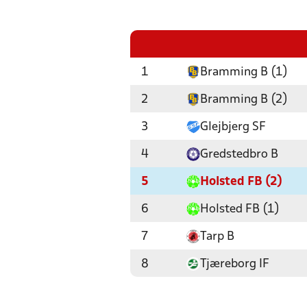
1
Bramming B (1)
2
Bramming B (2)
3
Glejbjerg SF
4
Gredstedbro B
5
Holsted FB (2)
6
Holsted FB (1)
7
Tarp B
8
Tjæreborg IF