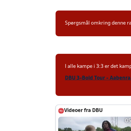
Spørgsmål omkring denne ræk
I alle kampe i 3:3 er det ka
DBU 3-Bold Tour - Aabenraa
Videoer fra DBU
05