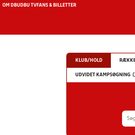
OM DBU
DBU TV
FANS & BILLETTER
KLUB/HOLD
RÆKK
UDVIDET KAMPSØGNING