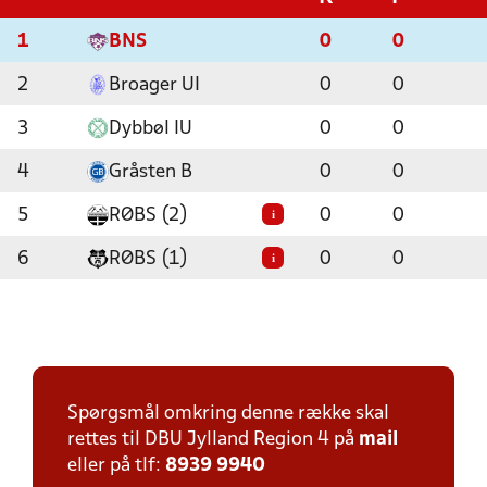
1
BNS
0
0
2
Broager UI
0
0
3
Dybbøl IU
0
0
4
Gråsten B
0
0
5
RØBS (2)
0
0
i
6
RØBS (1)
0
0
i
Spørgsmål omkring denne række skal
rettes til DBU Jylland Region 4 på
mail
eller på tlf:
8939 9940