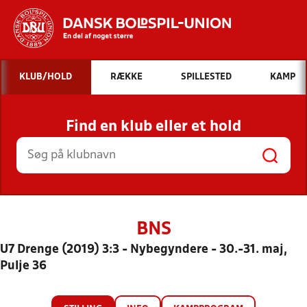
Hvad vil du søge efter?
KLUB/HOLD
RÆKKE
SPILLESTED
KAMP
INDHOLD OG NYHEDER
Find en klub eller et hold
STILLINGER, RESULTATER, KLUBBER OG
HOLD
BNS
U7 Drenge (2019) 3:3 - Nybegyndere - 30.-31. maj,
Pulje 36