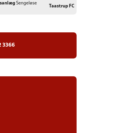
tsanlæg
Sengeløse
Taastrup FC
2 3366