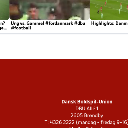
en?
Ung vs. Gammel #fordanmark #dbu
Highlights: Danma
ger
#football
Dansk Boldspil-Union
DBU Allé 1
2605 Brøndby
T: 4326 2222 (mandag - fredag 9-16