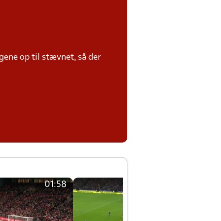
ene op til stævnet, så der
01:58
01:58