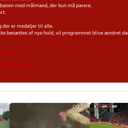
på banen med målmand, der kun må parere.
rt.
der er medaljer til alle.
ke besættes af nye hold, vil programmet blive ændret dag
tte link.
link (fra uge 43).
:11
00:19