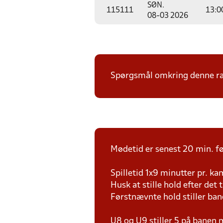
SØN.
115111
13:0
08-03 2026
Spørgsmål omkring denne ræk
Mødetid er senest 20 min. fø
Spilletid 1x9 minutter pr. k
Husk at stille hold efter det 
Førstnævnte hold stiller ban
U8 og U9 stiller 5 på bane