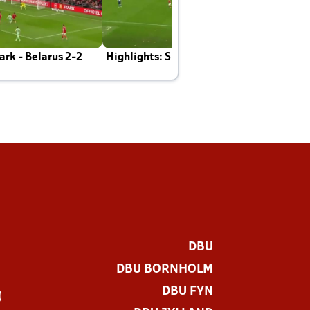
rk - Belarus 2-2
Highlights: Skotland - Danmark 4-2
J
E
DBU
DBU BORNHOLM
DBU FYN
)