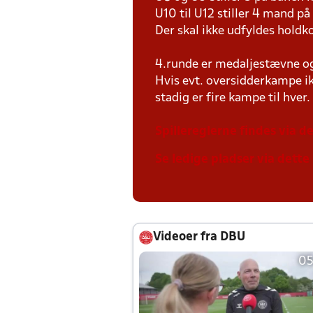
U10 til U12 stiller 4 mand 
Der skal ikke udfyldes holdko
4.runde er medaljestævne og 
Hvis evt. oversidderkampe ik
stadig er fire kampe til hver.
Spillereglerne findes via de
Se ledige pladser via dette 
Videoer fra DBU
05