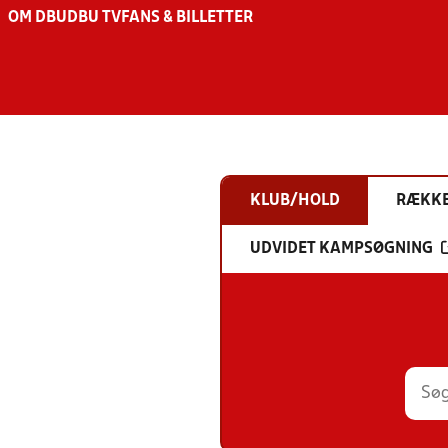
OM DBU
DBU TV
FANS & BILLETTER
KLUB/HOLD
RÆKK
UDVIDET KAMPSØGNING