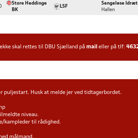
Store Heddinge
Sengeløse Idræ
0
LSF
BK
Hallen
ke skal rettes til DBU Sjælland på
mail
eller på tlf:
463
r puljestart. Husk at melde jer ved tidtagerbordet.
amp
tilmeldte niveau.
e/kampleder til rådighed.
n med målmand.