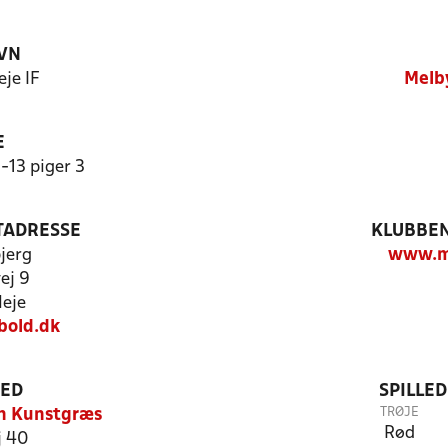
VN
eje IF
Melby
E
-13 piger 3
TADRESSE
KLUBBEN
jerg
www.ml
ej 9
leje
bold.dk
TED
SPILLE
TRØJE
n Kunstgræs
Rød
j 40