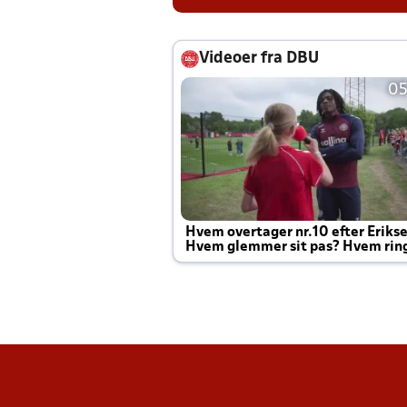
Videoer fra DBU
05
Hvem overtager nr.10 efter Eriks
Hvem glemmer sit pas? Hvem rin
Joachim altid til efter kampe?