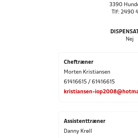
3390 Hund
Tlf: 2490 
DISPENSA
Nej
Cheftræner
Morten Kristiansen
61416615 / 61416615
kristiansen-iop2008@hotma
Assistenttræner
Danny Krøll