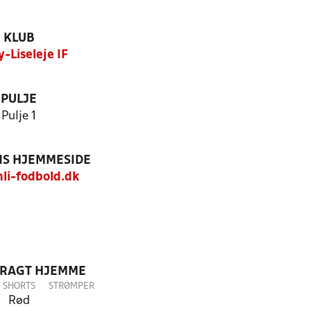
KLUB
-Liseleje IF
PULJE
Pulje 1
S HJEMMESIDE
i-fodbold.dk
DRAGT HJEMME
SHORTS
STRØMPER
Rød