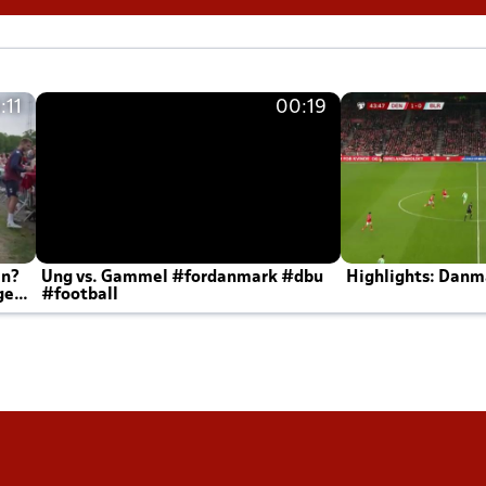
:11
00:19
en?
Ung vs. Gammel #fordanmark #dbu
Highlights: Danma
ger
#football