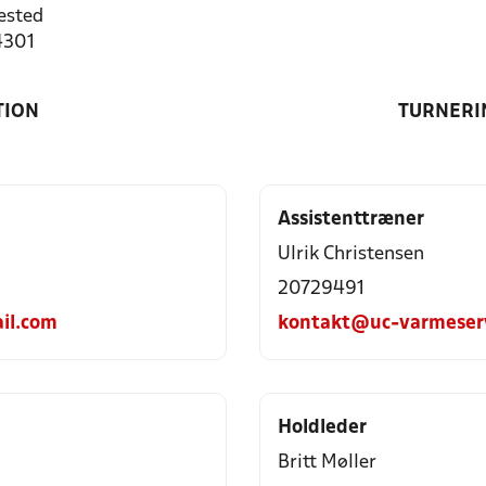
ested
4301
TION
TURNERI
Assistenttræner
Ulrik Christensen
20729491
il.com
kontakt@uc-varmeserv
Holdleder
Britt Møller