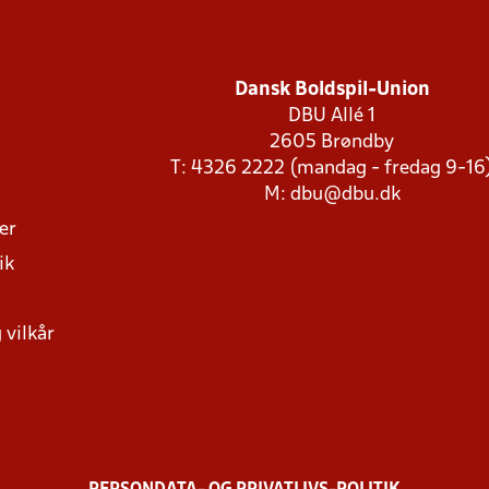
Dansk Boldspil-Union
DBU Allé 1
2605 Brøndby
T: 4326 2222 (mandag - fredag 9-16
M:
dbu@dbu.dk
ger
ik
 vilkår