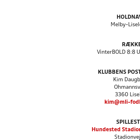
HOLDNA
Melby-Lisel
RÆKK
VinterBOLD 8:8 U
KLUBBENS POS
Kim Daugb
Ohmannsv
3360 Lise
kim@mli-fod
SPILLES
Hundested Stadio
Stadionve