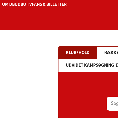
OM DBU
DBU TV
FANS & BILLETTER
KLUB/HOLD
RÆKK
UDVIDET KAMPSØGNING