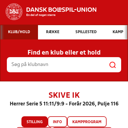
Hvad vil du søge efter?
KLUB/HOLD
RÆKKE
SPILLESTED
KAMP
INDHOLD OG NYHEDER
Find en klub eller et hold
STILLINGER, RESULTATER, KLUBBER OG
HOLD
SKIVE IK
Herrer Serie 5 11:11/9:9 - Forår 2026, Pulje 116
STILLING
INFO
KAMPPROGRAM