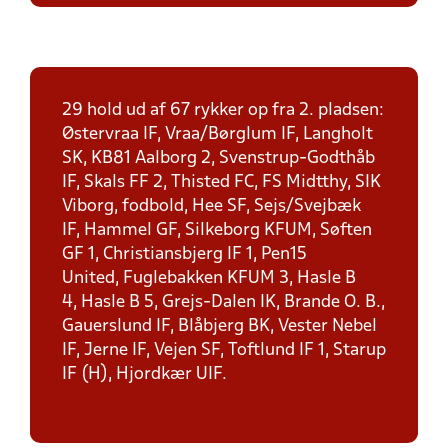
29 hold ud af 67 rykker op fra 2. pladsen:
Østervraa IF, Vraa/Børglum IF, Langholt
SK, KB81 Aalborg 2, Svenstrup-Godthåb
IF, Skals FF 2, Thisted FC, FS Midtthy, SIK
Viborg, fodbold, Hee SF, Sejs/Svejbæk
IF, Hammel GF, Silkeborg KFUM, Søften
GF 1, Christiansbjerg IF 1, Pen15
United, Fuglebakken KFUM 3, Hasle B
4, Hasle B 5, Grejs-Dalen IK, Brande O. B.,
Gauerslund IF, Blåbjerg BK, Vester Nebel
IF, Jerne IF, Vejen SF, Toftlund IF 1, Starup
IF (H), Hjordkær UIF.