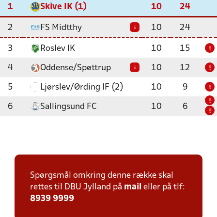
1
Skive IK (1)
10
24
2
FS Midtthy
10
24
i
3
Roslev IK
10
15
!
4
Oddense/Spøttrup
10
12
i
!
5
Ljørslev/Ørding IF (2)
10
9
!
!
6
Sallingsund FC
10
6
!
Spørgsmål omkring denne række skal
rettes til DBU Jylland på
mail
eller på tlf:
8939 9999