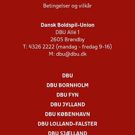
Betingelser og vilkår
Dansk Boldspil-Union
DBU Allé 1
2605 Brøndby
T: 4326 2222 (mandag - fredag 9-16)
M:
dbu@dbu.dk
DBU
DBU BORNHOLM
DBU FYN
DBU JYLLAND
DBU KØBENHAVN
DBU LOLLAND-FALSTER
DBU SJÆLLAND