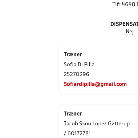
Tlf: 4648 
DISPENSA
Nej
Træner
Sofia Di Pilla
25270296
Sofiardipilla@gmail.com
Træner
Jacob Skou Lopez Gøtterup
/ 60172781