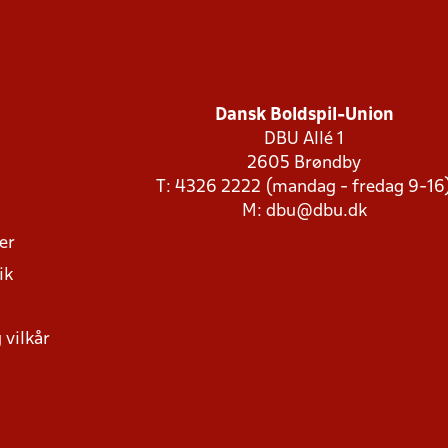
Dansk Boldspil-Union
DBU Allé 1
2605 Brøndby
T: 4326 2222 (mandag - fredag 9-16
M:
dbu@dbu.dk
ger
ik
 vilkår