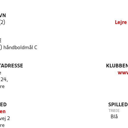
VN
(2)
Lejre
E
3) håndboldmål C
TADRESSE
KLUBBEN
e
www.
 24,
re
TED
SPILLE
TRØJE
len
Blå
vej 2
re