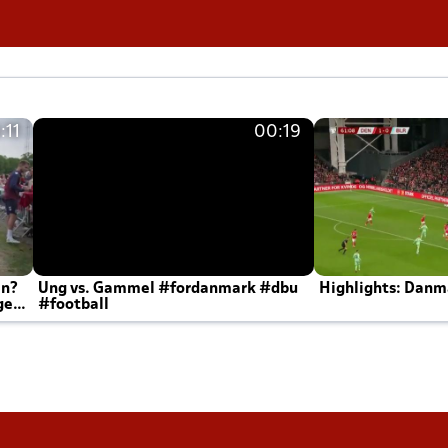
:11
00:19
en?
Ung vs. Gammel #fordanmark #dbu
Highlights: Danma
ger
#football