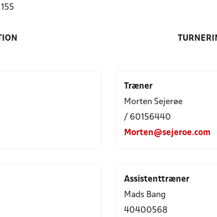
1155
TION
TURNERI
Træner
Morten Sejerøe
/ 60156440
Morten@sejeroe.com
Assistenttræner
Mads Bang
40400568