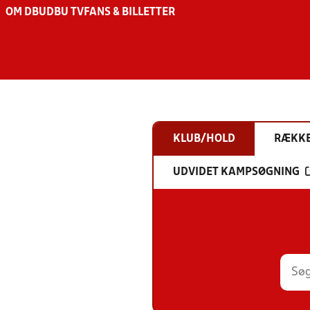
OM DBU
DBU TV
FANS & BILLETTER
KLUB/HOLD
RÆKK
UDVIDET KAMPSØGNING