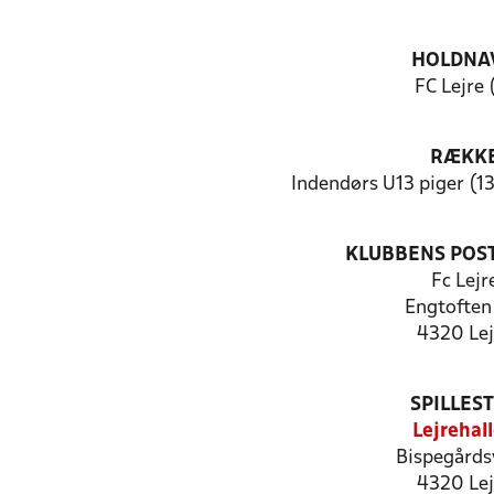
HOLDNA
FC Lejre 
RÆKK
Indendørs U13 piger (1
KLUBBENS POS
Fc Lejr
Engtoften
4320 Lej
SPILLES
Lejrehal
Bispegårds
4320 Lej