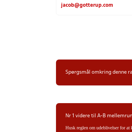
jacob@gotterup.com
Spørgsmål omkring denne ræk
Nr 1 videre til A-B mellemru
Husk reglen om udeblivelser for at